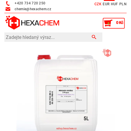
+420 734 720 250
CZK
EUR
HUF
PLN
chemie@hexachem.cz
0 Kč
0