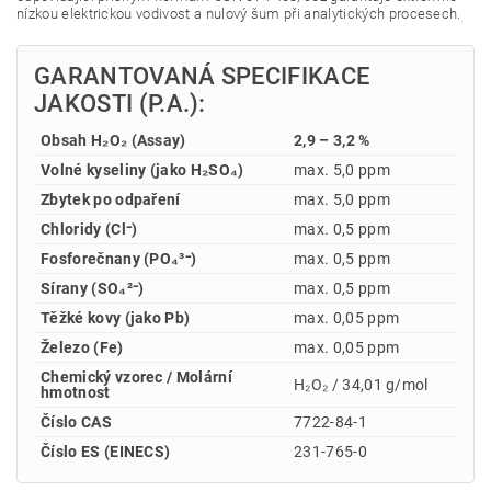
nízkou elektrickou vodivost a nulový šum při analytických procesech.
GARANTOVANÁ SPECIFIKACE
JAKOSTI (P.A.):
Obsah H₂O₂ (Assay)
2,9 – 3,2 %
Volné kyseliny (jako H₂SO₄)
max. 5,0 ppm
Zbytek po odpaření
max. 5,0 ppm
Chloridy (Cl⁻)
max. 0,5 ppm
Fosforečnany (PO₄³⁻)
max. 0,5 ppm
Sírany (SO₄²⁻)
max. 0,5 ppm
Těžké kovy (jako Pb)
max. 0,05 ppm
Železo (Fe)
max. 0,05 ppm
Chemický vzorec / Molární
H₂O₂ / 34,01 g/mol
hmotnost
Číslo CAS
7722-84-1
Číslo ES (EINECS)
231-765-0