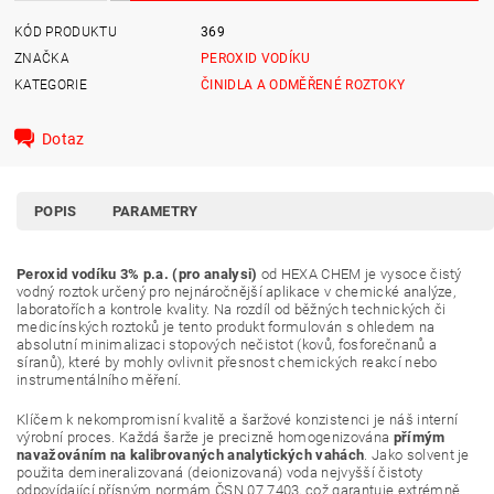
KÓD PRODUKTU
369
ZNAČKA
PEROXID VODÍKU
KATEGORIE
ČINIDLA A ODMĚŘENÉ ROZTOKY
Dotaz
POPIS
PARAMETRY
Peroxid vodíku 3% p.a. (pro analysi)
od HEXA CHEM je vysoce čistý
vodný roztok určený pro nejnáročnější aplikace v chemické analýze,
laboratořích a kontrole kvality. Na rozdíl od běžných technických či
medicínských roztoků je tento produkt formulován s ohledem na
absolutní minimalizaci stopových nečistot (kovů, fosforečnanů a
síranů), které by mohly ovlivnit přesnost chemických reakcí nebo
instrumentálního měření.
Klíčem k nekompromisní kvalitě a šaržové konzistenci je náš interní
výrobní proces. Každá šarže je precizně homogenizována
přímým
navažováním na kalibrovaných analytických vahách
. Jako solvent je
použita demineralizovaná (deionizovaná) voda nejvyšší čistoty
odpovídající přísným normám ČSN 07 7403, což garantuje extrémně