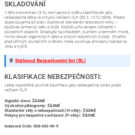
SKLADOVÁNÍ
V této koncentraci (3 %) není peroxid vodíku klasifikován jako
nebezpečná látka ve smyslu nařízení CLP (ES č. 1272/2008). Přesto
doporučujeme při práci dodržovat standardní laboratorní etiku –
používat ochranný oděv a brýle. Roztok uchovávejte výhradně v
původních obalech. Skladujte na chladném, suchém a temném místě,
mimo dosah organických látek a silných redukčních činidel. Chraňte
před přímým slunečním světlem, které urychluje přirozený rozklad na
vodu a kyslík.
📄
Stáhnout Bezpečnostní list (BL)
KLASIFIKACE NEBEZPEČNOSTI:
Látka nepodléhá povinné klasifikaci jako nebezpečná směs podle
nařízení CLP.
Signální slovo: ŽÁDNÉ
Výstražné piktogramy: ŽÁDNÉ
Standardní věty o nebezpečnosti (H-věty): ŽÁDNÉ
Pokyny pro bezpečné zacházení (P-věty): ŽÁDNÉ
Indexové číslo: 008-003-00-9