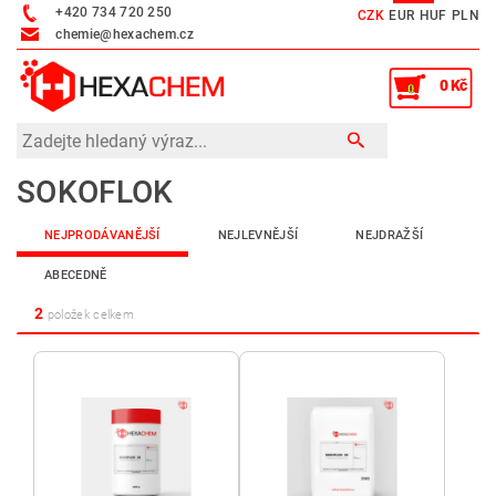
+420 734 720 250
CZK
EUR
HUF
PLN
chemie@hexachem.cz
0 Kč
0
SOKOFLOK
NEJPRODÁVANĚJŠÍ
NEJLEVNĚJŠÍ
NEJDRAŽŠÍ
ABECEDNĚ
2
položek celkem