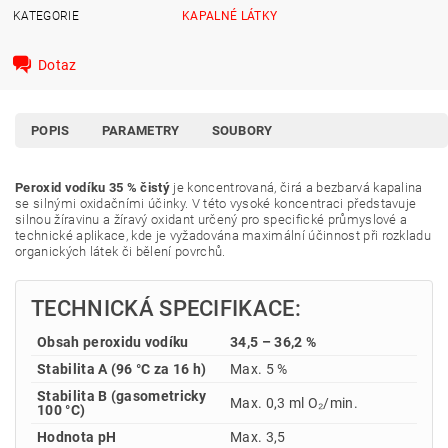
KATEGORIE
KAPALNÉ LÁTKY
Dotaz
POPIS
PARAMETRY
SOUBORY
Peroxid vodíku 35 % čistý
je koncentrovaná, čirá a bezbarvá kapalina
se silnými oxidačními účinky. V této vysoké koncentraci představuje
silnou žíravinu a žíravý oxidant určený pro specifické průmyslové a
technické aplikace, kde je vyžadována maximální účinnost při rozkladu
organických látek či bělení povrchů.
TECHNICKÁ SPECIFIKACE:
Obsah peroxidu vodíku
34,5 – 36,2 %
Stabilita A (96 °C za 16 h)
Max. 5 %
Stabilita B (gasometricky
Max. 0,3 ml O₂/min.
100 °C)
Hodnota pH
Max. 3,5