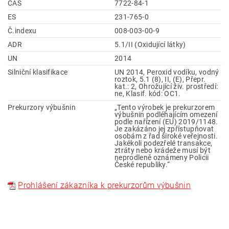
CAS
7722-84-1
ES
231-765-0
Č.indexu
008-003-00-9
ADR
5.1/II (Oxidující látky)
UN
2014
Silniční klasifikace
UN 2014, Peroxid vodíku, vodný
roztok, 5.1 (8), II, (E), Přepr.
kat.: 2, Ohrožující živ. prostředí:
ne, Klasif. kód: OC1.
Prekurzory výbušnin
„Tento výrobek je prekurzorem
výbušnin podléhajícím omezení
podle nařízení (EU) 2019/1148.
Je zakázáno jej zpřístupňovat
osobám z řad široké veřejnosti.
Jakékoli podezřelé transakce,
ztráty nebo krádeže musí být
neprodleně oznámeny Policii
České republiky.“
Prohlášení zákazníka k prekurzorům výbušnin