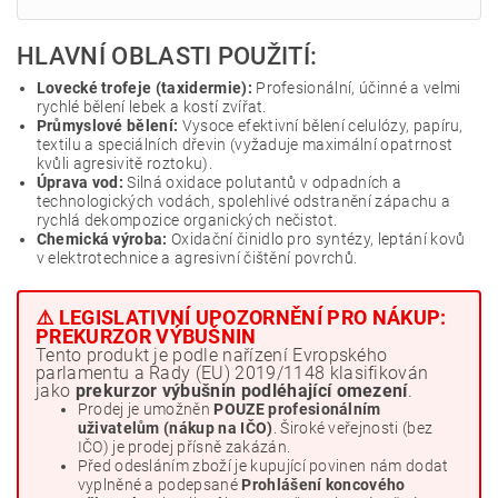
HLAVNÍ OBLASTI POUŽITÍ:
Lovecké trofeje (taxidermie):
Profesionální, účinné a velmi
rychlé bělení lebek a kostí zvířat.
Průmyslové bělení:
Vysoce efektivní bělení celulózy, papíru,
textilu a speciálních dřevin (vyžaduje maximální opatrnost
kvůli agresivitě roztoku).
Úprava vod:
Silná oxidace polutantů v odpadních a
technologických vodách, spolehlivé odstranění zápachu a
rychlá dekompozice organických nečistot.
Chemická výroba:
Oxidační činidlo pro syntézy, leptání kovů
v elektrotechnice a agresivní čištění povrchů.
⚠️ LEGISLATIVNÍ UPOZORNĚNÍ PRO NÁKUP:
PREKURZOR VÝBUŠNIN
Tento produkt je podle nařízení Evropského
parlamentu a Rady (EU) 2019/1148 klasifikován
jako
prekurzor výbušnin podléhající omezení
.
Prodej je umožněn
POUZE profesionálním
uživatelům (nákup na IČO)
. Široké veřejnosti (bez
IČO) je prodej přísně zakázán.
Před odesláním zboží je kupující povinen nám dodat
vyplněné a podepsané
Prohlášení koncového