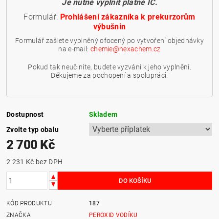
Je nutné vyplnit platné IČ.
Formulář:
Prohlášení zákazníka k prekurzorům
výbušnin
Formulář zašlete vyplněný ofocený po vytvoření objednávky
na e-mail:
chemie@hexachem.cz
Pokud tak neučiníte, budete vyzváni k jeho vyplnění.
Děkujeme za pochopení a spolupráci.
Dostupnost
Skladem
Zvolte typ obalu
2 700 Kč
2 231 Kč
bez DPH
KÓD PRODUKTU
187
ZNAČKA
PEROXID VODÍKU