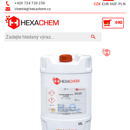
+420 734 720 250
CZK
EUR
HUF
PLN
chemie@hexachem.cz
0 Kč
0