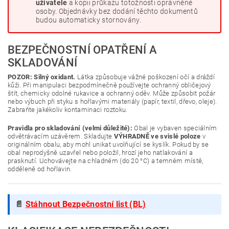
uživatele
a kopii průkazu totožnosti oprávněné
osoby. Objednávky bez dodání těchto dokumentů
budou automaticky stornovány.
BEZPEČNOSTNÍ OPATŘENÍ A
SKLADOVÁNÍ
POZOR: Silný oxidant.
Látka způsobuje vážné poškození očí a dráždí
kůži. Při manipulaci bezpodmínečně používejte ochranný obličejový
štít, chemicky odolné rukavice a ochranný oděv. Může způsobit požár
nebo výbuch při styku s hořlavými materiály (papír, textil, dřevo, oleje).
Zabraňte jakékoliv kontaminaci roztoku.
Pravidla pro skladování (velmi důležité):
Obal je vybaven speciálním
odvětrávacím uzávěrem. Skladujte
VÝHRADNĚ ve svislé poloze
v
originálním obalu, aby mohl unikat uvolňující se kyslík. Pokud by se
obal neprodyšně uzavřel nebo položil, hrozí jeho natlakování a
prasknutí. Uchovávejte na chladném (do 20 °C) a temném místě,
odděleně od hořlavin.
📄
Stáhnout Bezpečnostní list (BL)