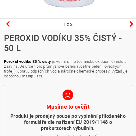
1
z 2
PEROXID VODÍKU 35% ČISTÝ -
50 L
Peroxid vodíku 35 % čistý
je velmi silné technické oxidační činidlo a
žíravina. Je určen pro průmyslové bělení (včetně bělení loveckých
trofejí), úpravu odpadních vod a náročné chemické procesy. Vyžaduje
odbornou manipulaci.
Musíme to ověřit
Produkt je prodejný pouze po vyplnění přiloženého
formuláře dle nařízení EU 2019/1148 o
prekurzorech výbušnin.