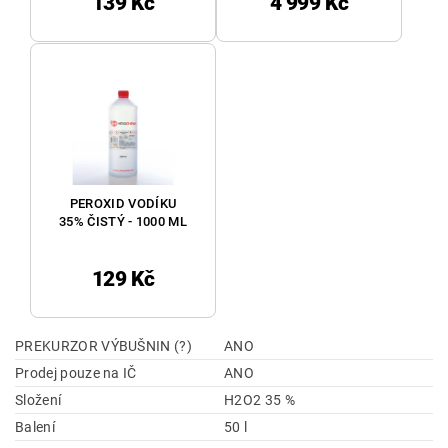
139 Kč
4 999 Kč
PEROXID VODÍKU
35% ČISTÝ - 1000 ML
129 Kč
PREKURZOR VÝBUŠNIN (?)
ANO
Prodej pouze na IČ
ANO
Složení
H2O2 35 %
Balení
50 l