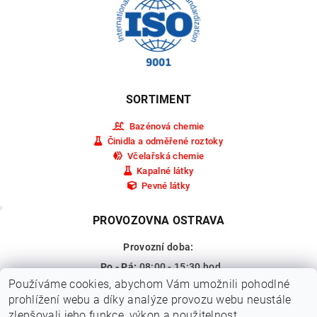
SORTIMENT
Bazénová chemie
Činidla a odměřené roztoky
Včelařská chemie
Kapalné látky
Pevné látky
PROVOZOVNA OSTRAVA
Provozní doba:
Po - Pá:
08:00 - 15:30 hod.
Používáme cookies, abychom Vám umožnili pohodlné
So - Ne:
Zavřeno
prohlížení webu a díky analýze provozu webu neustále
Adresa:
Pohraniční 309/15a,
zlepšovali jeho funkce, výkon a použitelnost.
Ostrava - Vítkovice