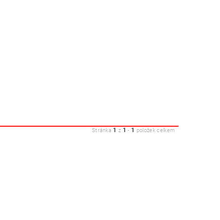
1
1
1
Stránka
z
-
položek celkem