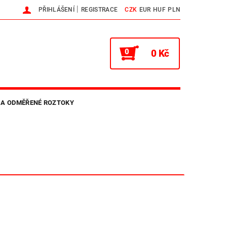
|
PŘIHLÁŠENÍ
REGISTRACE
CZK
EUR
HUF
PLN
0
0 Kč
 A ODMĚŘENÉ ROZTOKY
NTAKTY
HLAVNÍ WEB