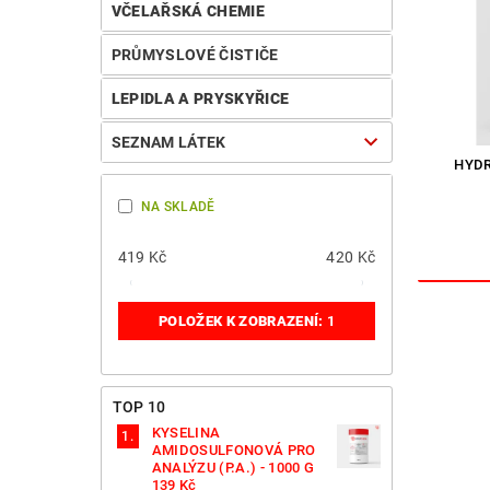
VČELAŘSKÁ CHEMIE
PRŮMYSLOVÉ ČISTIČE
LEPIDLA A PRYSKYŘICE
SEZNAM LÁTEK
HYDR
NA SKLADĚ
419
Kč
420
Kč
POLOŽEK K ZOBRAZENÍ:
1
TOP 10
KYSELINA
AMIDOSULFONOVÁ PRO
ANALÝZU (P.A.) - 1000 G
139 Kč