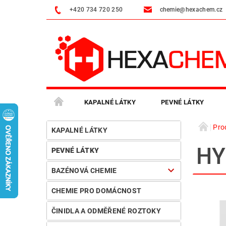
+420 734 720 250
chemie@hexachem.cz
KAPALNÉ LÁTKY
PEVNÉ LÁTKY
Pro
VČELAŘSKÁ CHEMIE
PRŮMYSLOVÉ ČISTIČE
KAPALNÉ LÁTKY
HY
PEVNÉ LÁTKY
MOJE OBJEDNÁVKA
BAZÉNOVÁ CHEMIE
CHEMIE PRO DOMÁCNOST
ČINIDLA A ODMĚŘENÉ ROZTOKY