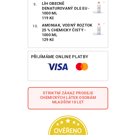
LÍH OBECNĚ
DENATUROVANÝ DLE EU -
1000 ML
119 Kč
AMONIAK, VODNÝ ROZTOK
25 % CHEMICKY ČISTÝ -
1000 ML
129 Kč
PŘIJÍMÁME ONLINE PLATBY
STRIKTNÍ ZÁKAZ PRODEJE
CHEMICKÝCH LÁTEK OSOBÁM
MLADŠÍM 18 LET