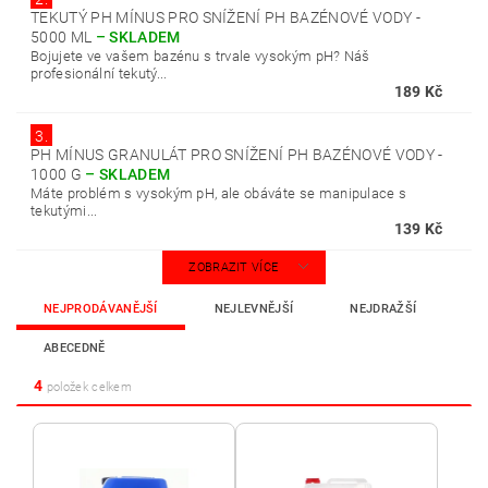
TEKUTÝ PH MÍNUS PRO SNÍŽENÍ PH BAZÉNOVÉ VODY -
5000 ML
–
SKLADEM
Bojujete ve vašem bazénu s trvale vysokým pH? Náš
profesionální tekutý...
189 Kč
3.
PH MÍNUS GRANULÁT PRO SNÍŽENÍ PH BAZÉNOVÉ VODY -
1000 G
–
SKLADEM
Máte problém s vysokým pH, ale obáváte se manipulace s
tekutými...
139 Kč
ZOBRAZIT VÍCE
NEJPRODÁVANĚJŠÍ
NEJLEVNĚJŠÍ
NEJDRAŽŠÍ
ABECEDNĚ
4
položek celkem