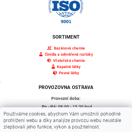
SORTIMENT
Bazénová chemie
Činidla a odměřené roztoky
Včelařská chemie
Kapalné látky
Pevné látky
PROVOZOVNA OSTRAVA
Provozní doba:
Po - Pá:
08:00 - 15:30 hod.
Používáme cookies, abychom Vám umožnili pohodlné
So - Ne:
Zavřeno
prohlížení webu a díky analýze provozu webu neustále
Adresa:
Pohraniční 309/15a,
zlepšovali jeho funkce, výkon a použitelnost.
Ostrava - Vítkovice