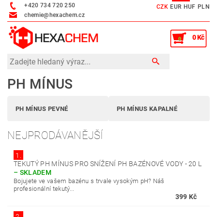
+420 734 720 250
CZK
EUR
HUF
PLN
chemie@hexachem.cz
0 Kč
0
PH MÍNUS
PH MÍNUS PEVNÉ
PH MÍNUS KAPALNÉ
NEJPRODÁVANĚJŠÍ
1.
TEKUTÝ PH MÍNUS PRO SNÍŽENÍ PH BAZÉNOVÉ VODY - 20 L
–
SKLADEM
Bojujete ve vašem bazénu s trvale vysokým pH? Náš
profesionální tekutý...
399 Kč
2.