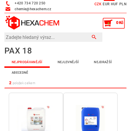
+420 734 720 250
CZK
EUR
HUF
PLN
chemie@hexachem.cz
0 Kč
0
PAX 18
NEJPRODÁVANĚJŠÍ
NEJLEVNĚJŠÍ
NEJDRAŽŠÍ
ABECEDNĚ
2
položek celkem