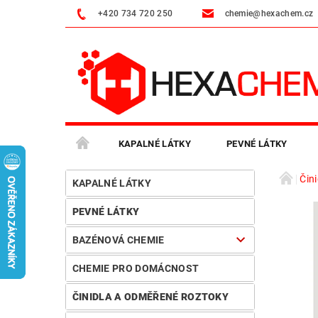
+420 734 720 250
chemie@hexachem.cz
KAPALNÉ LÁTKY
PEVNÉ LÁTKY
Čin
VČELAŘSKÁ CHEMIE
PRŮMYSLOVÉ ČISTIČE
KAPALNÉ LÁTKY
PEVNÉ LÁTKY
MOJE OBJEDNÁVKA
BAZÉNOVÁ CHEMIE
CHEMIE PRO DOMÁCNOST
ČINIDLA A ODMĚŘENÉ ROZTOKY