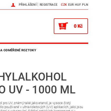
|
PŘIHLÁŠENÍ
REGISTRACE
CZK
EUR
HUF
PLN
0
0 Kč
 A ODMĚŘENÉ ROZTOKY
NTAKTY
HLAVNÍ WEB
HYLALKOHOL
O UV - 1000 ML
ol pro UV, známý také jako etanol, je vysoce čistý
lo používané v ultravioletových (UV) aplikacích, jako jsou
šení a vytvrzování, čištění optických komponent a v