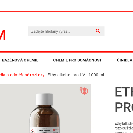
BAZÉNOVÁ CHEMIE
CHEMIE PRO DOMÁCNOST
ČINIDLA
idla a odměřené roztoky
Ethylalkohol pro UV - 1000 ml
LEPIDLA A PRYSKYŘICE
OBCHODNÍ PODMÍNKY
KO
ET
PR
Ethylalkoh
rozpouštěd
procesy su