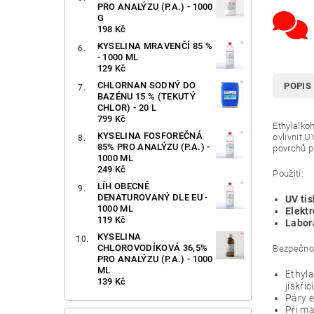
PRO ANALÝZU (P.A.) - 1000
G
198 Kč
KYSELINA MRAVENČÍ 85 %
- 1000 ML
129 Kč
CHLORNAN SODNÝ DO
POPIS
BAZÉNU 15 % (TEKUTÝ
CHLOR) - 20 L
799 Kč
Ethylalko
KYSELINA FOSFOREČNÁ
ovlivnit U
85% PRO ANALÝZU (P.A.) -
povrchů p
1000 ML
249 Kč
Použití:
LÍH OBECNĚ
DENATUROVANÝ DLE EU -
UV tis
1000 ML
Elektr
119 Kč
Labor
KYSELINA
CHLOROVODÍKOVÁ 36,5%
Bezpečnos
PRO ANALÝZU (P.A.) - 1000
ML
Ethyla
139 Kč
jiskříc
Páry e
Při ma