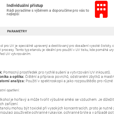
Individuální přístup
Rádi poradíme s výběrem a doporučíme pro vás to
nejlepší
PARAMETRY
hol pro UV je speciálně upravený a destilovaný pro dosažení vysoké čistoty, 
V procesy. Tento typ etanolu je ideální pro použití v UV tisku, kde pomáhá uryc
řed UV vytvrzováním.
k:
Pomocný prostředek pro rychlé sušení a vytvrzování UV inkoustů.
onika a optika:
Čištění a příprava povrchů, odstranění zbytků a mastn
atorní analýza:
Použití v spektroskopii a jako rozpouštědlo pro různé 
tní opatření:
lkohol je hořlavý a může tvořit výbušné směsi se vzduchem. Je důlež
ích zařízení.
tanolu mohou být toxické při vysokých koncentracích, proto je nutné za
nipulaci používejte ochranné rukavice, ochranné brýle a v případě pot