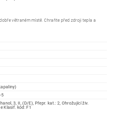
dobře větraném místě. Chraňte před zdroji tepla a
kapaliny)
-5
anol, 3, II, (D/E), Přepr. kat.: 2, Ohrožující živ.
ne Klasif. kód: F1