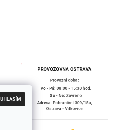
PROVOZOVNA OSTRAVA
Provozní doba:
.
Po - Pá:
08:00 - 15:30 hod.
achem.cz
So - Ne:
Zavřeno
OUHLASÍM
 250
Adresa:
Pohraniční 309/15a,
Ostrava - Vítkovice