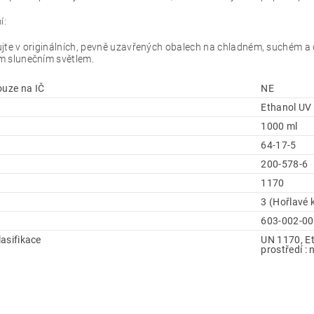
í:
jte v originálních, pevně uzavřených obalech na chladném, suchém a 
m slunečním světlem.
ouze na IČ
NE
Ethanol UV
1000 ml
64-17-5
200-578-6
1170
3 (Hořlavé 
603-002-00
klasifikace
UN 1170, Eth
prostředí : 