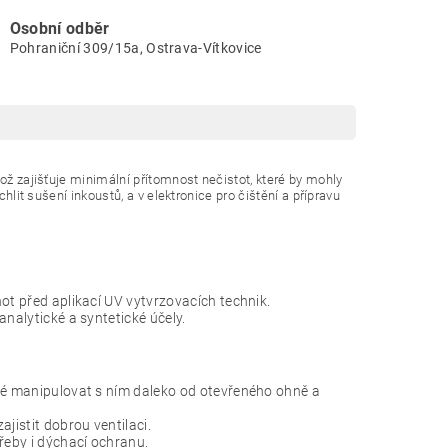
Osobní odběr
Pohraniční 309/15a, Ostrava-Vítkovice
což zajišťuje minimální přítomnost nečistot, které by mohly
hlit sušení inkoustů, a v elektronice pro čištění a přípravu
ot před aplikací UV vytvrzovacích technik.
analytické a syntetické účely.
ité manipulovat s ním daleko od otevřeného ohně a
jistit dobrou ventilaci.
řeby i dýchací ochranu.