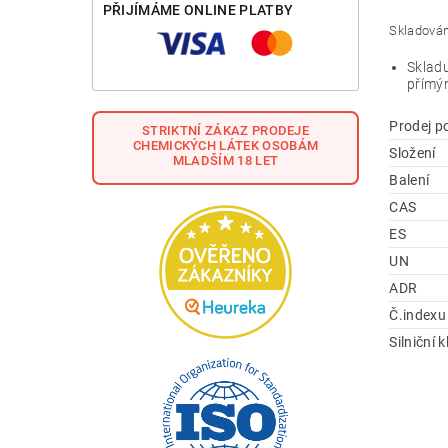
PŘIJÍMÁME ONLINE PLATBY
Skladován
Skladu
přímý
Prodej p
STRIKTNÍ ZÁKAZ PRODEJE
CHEMICKÝCH LÁTEK OSOBÁM
Složení
MLADŠÍM 18 LET
Balení
CAS
ES
UN
ADR
Č.indexu
Silniční 