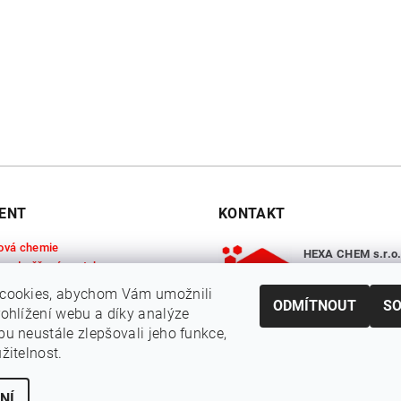
ENT
KONTAKT
ová chemie
HEXA CHEM s.r.o
 a odměřené roztoky
chemie
@
hex
ská chemie
cookies, abychom Vám umožnili
 látky
ODMÍTNOUT
S
+420 734 720
ohlížení webu a díky analýze
látky
u neustále zlepšovali jeho funkce,
žitelnost.
NÍ