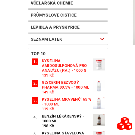
VČELAŘSKÁ CHEMIE
PRŮMYSLOVÉ ČISTIČE
LEPIDLA A PRYSKYŘICE
SEZNAM LÁTEK
TOP 10
KYSELINA
AMIDOSULFONOVÁ PRO
ANALÝZU (P.A.) - 1000 G
139 Kč
GLYCERIN BEZVODÝ
PHARMA 99,5% - 1000 ML
149 Kč
KYSELINA MRAVENČÍ 65 %
- 1000 ML
119 Kč
BENZÍN LÉKÁRENSKÝ -
1000 ML
198 Kč
KYSELINA ŠŤAVELOVÁ