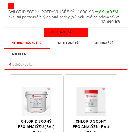
3.
CHLORID SODNÝ POTRAVINÁŘSKÝ - 1000 KG
–
SKLADEM
Kvalitní potravinářský chlorid sodný (sůl vakuová nejodovaná) ve...
13 499 Kč
ZOBRAZIT VÍCE
NEJPRODÁVANĚJŠÍ
NEJLEVNĚJŠÍ
NEJDRAŽŠÍ
ABECEDNĚ
4
položek celkem
CHLORID SODNÝ
CHLORID SODNÝ
PRO ANALÝZU (P.A.)
PRO ANALÝZU (P.A.)
- 10 KG
- 1000 G