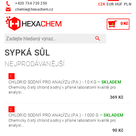
+420 734 720 250
CZK
EUR
HUF
PLN
chemie@hexachem.cz
0 Kč
0
SYPKÁ SŮL
NEJPRODÁVANĚJŠÍ
1.
CHLORID SODNÝ PRO ANALÝZU (P.A.) - 10 KG
–
SKLADEM
Chemicky čistý chlorid sodný v přísné laboratorní kvalitě pro
analysi...
369 Kč
2.
CHLORID SODNÝ PRO ANALÝZU (P.A.) - 1000 G
–
SKLADEM
Chemicky čistý chlorid sodný v přísné laboratorní kvalitě pro
analysi...
90 Kč