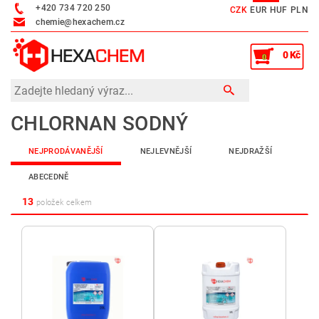
+420 734 720 250
CZK
EUR
HUF
PLN
chemie@hexachem.cz
0 Kč
0
CHLORNAN SODNÝ
NEJPRODÁVANĚJŠÍ
NEJLEVNĚJŠÍ
NEJDRAŽŠÍ
ABECEDNĚ
13
položek celkem