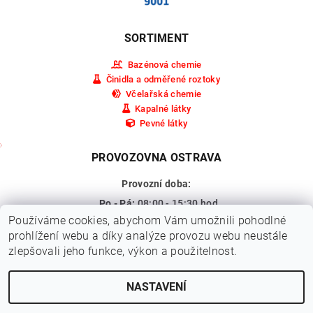
SORTIMENT
Bazénová chemie
Činidla a odměřené roztoky
Včelařská chemie
Kapalné látky
Pevné látky
PROVOZOVNA OSTRAVA
Provozní doba:
Po - Pá:
08:00 - 15:30 hod.
Používáme cookies, abychom Vám umožnili pohodlné
So - Ne:
Zavřeno
prohlížení webu a díky analýze provozu webu neustále
Adresa:
Pohraniční 309/15a,
zlepšovali jeho funkce, výkon a použitelnost.
Ostrava - Vítkovice
NASTAVENÍ
2026 © HEXA CHEM s.r.o., všechna práva vyhrazena