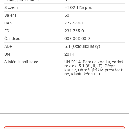
Složení
H2O2 12% p.a.
Balení
50 l
CAS
7722-84-1
ES
231-765-0
Č.indexu
008-003-00-9
ADR
5.1 (Oxidující látky)
UN
2014
Silniční klasifikace
UN 2014, Peroxid vodíku, vodný
roztok, 5.1 (8), II, (E), Přepr.
kat.: 2, Ohrožující živ. prostředí:
ne, Klasif. kód: OC1