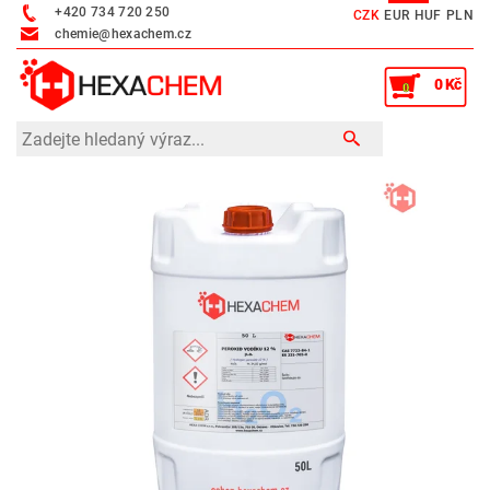
+420 734 720 250
CZK
EUR
HUF
PLN
chemie@hexachem.cz
0 Kč
0