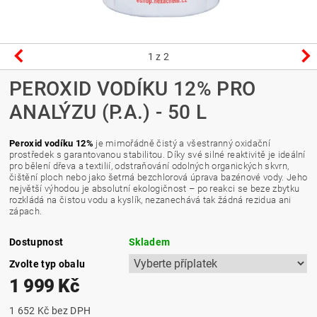
1
z 2
PEROXID VODÍKU 12% PRO
ANALÝZU (P.A.) - 50 L
Peroxid vodíku 12%
je mimořádně čistý a všestranný oxidační
prostředek s garantovanou stabilitou. Díky své silné reaktivitě je ideální
pro bělení dřeva a textilií, odstraňování odolných organických skvrn,
čištění ploch nebo jako šetrná bezchlorová úprava bazénové vody. Jeho
největší výhodou je absolutní ekologičnost – po reakci se beze zbytku
rozkládá na čistou vodu a kyslík, nezanechává tak žádná rezidua ani
zápach.
Dostupnost
Skladem
Zvolte typ obalu
1 999 Kč
1 652 Kč
bez DPH