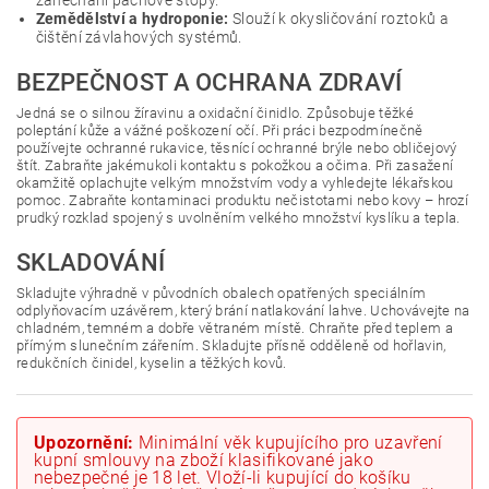
zanechání pachové stopy.
Zemědělství a hydroponie:
Slouží k okysličování roztoků a
čištění závlahových systémů.
BEZPEČNOST A OCHRANA ZDRAVÍ
Jedná se o silnou žíravinu a oxidační činidlo. Způsobuje těžké
poleptání kůže a vážné poškození očí. Při práci bezpodmínečně
používejte ochranné rukavice, těsnící ochranné brýle nebo obličejový
štít. Zabraňte jakémukoli kontaktu s pokožkou a očima. Při zasažení
okamžitě oplachujte velkým množstvím vody a vyhledejte lékařskou
pomoc. Zabraňte kontaminaci produktu nečistotami nebo kovy – hrozí
prudký rozklad spojený s uvolněním velkého množství kyslíku a tepla.
SKLADOVÁNÍ
Skladujte výhradně v původních obalech opatřených speciálním
odplyňovacím uzávěrem, který brání natlakování lahve. Uchovávejte na
chladném, temném a dobře větraném místě. Chraňte před teplem a
přímým slunečním zářením. Skladujte přísně odděleně od hořlavin,
redukčních činidel, kyselin a těžkých kovů.
Upozornění:
Minimální věk kupujícího pro uzavření
kupní smlouvy na zboží klasifikované jako
nebezpečné je 18 let. Vloží-li kupující do košíku