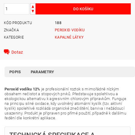
KÓD PRODUKTU
188
ZNAČKA
PEROXID VODÍKU
KATEGORIE
KAPALNÉ LÁTKY
Dotaz
POPIS
PARAMETRY
Peroxid vodíku 12%
je profesionální roztok s mimořádně nízkým
obsahem nečistot a stopových prvků. Představuje spolehlivou a
ekologickou alternativu k agresivním chlorovým přípravkům. Funguje
na principu silné oxidace, kdy uvolněný atomární kyslík (tzv. aktivní
kyslík) spolehlivě rozkládá organické znečištění, barviva i nežádoucí
usazeniny. Produkt je připraven pro přímé použití, případně k dalšímu
ředění dle konkrétní aplikace.