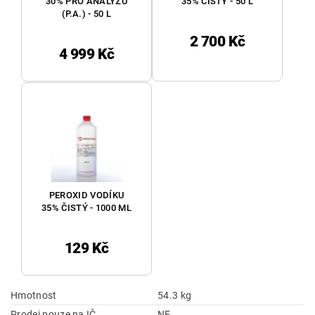
30% PRO ANALÝZU
35% ČISTÝ - 50 L
(P.A.) - 50 L
2 700 Kč
4 999 Kč
PEROXID VODÍKU
35% ČISTÝ - 1000 ML
129 Kč
Hmotnost
54.3 kg
Prodej pouze na IČ
NE