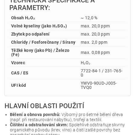
TECHNICKÁ SPECIFIKACE A
PARAMETRY:
Obsah H₂O₂
~ 12,0 %
Volné kyseliny (jako H₂SO₄)
max. 20,0 ppm
Zbytek po odpaření
max. 20,0 ppm
Chloridy / Fosforečnany / Sírany
max. 2,0 ppm
Těžké kovy (jako Pb) / Železo
max. 0,08 ppm
(Fe)
Vzorec
H₂O₂
7722-84-1 / 231-765-
CAS / ES
0
YWV0-90UD-J005-
UFI kód
TVQ0
HLAVNÍ OBLASTI POUŽITÍ
Bělení a obnova povrchů:
Výborný pro šetrné bělení dřeva
(např. při restaurování nábytku), trofejí a textilií.
Čištění a odstraňování skvrn:
Spolehlivě odstraňuje skvrny
organického původu (krev, víno) a čistí zašlé povrchy bez