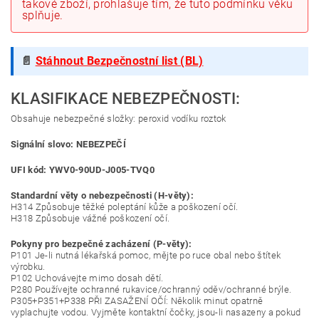
takové zboží, prohlašuje tím, že tuto podmínku věku
splňuje.
📄
Stáhnout Bezpečnostní list (BL)
KLASIFIKACE NEBEZPEČNOSTI:
Obsahuje nebezpečné složky: peroxid vodíku roztok
Signální slovo: NEBEZPEČÍ
UFI kód: YWV0-90UD-J005-TVQ0
Standardní věty o nebezpečnosti (H-věty):
H314 Způsobuje těžké poleptání kůže a poškození očí.
H318 Způsobuje vážné poškození očí.
Pokyny pro bezpečné zacházení (P-věty):
P101 Je-li nutná lékařská pomoc, mějte po ruce obal nebo štítek
výrobku.
P102 Uchovávejte mimo dosah dětí.
P280 Používejte ochranné rukavice/ochranný oděv/ochranné brýle.
P305+P351+P338 PŘI ZASAŽENÍ OČÍ: Několik minut opatrně
vyplachujte vodou. Vyjměte kontaktní čočky, jsou-li nasazeny a pokud