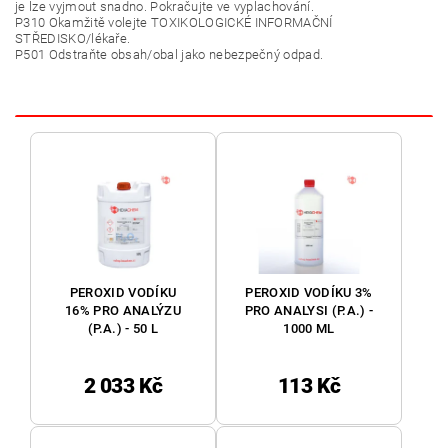
je lze vyjmout snadno. Pokračujte ve vyplachování.
P310 Okamžitě volejte TOXIKOLOGICKÉ INFORMAČNÍ
STŘEDISKO/lékaře.
P501 Odstraňte obsah/obal jako nebezpečný odpad.
PEROXID VODÍKU
PEROXID VODÍKU 3%
16% PRO ANALÝZU
PRO ANALYSI (P.A.) -
(P.A.) - 50 L
1000 ML
2 033 Kč
113 Kč