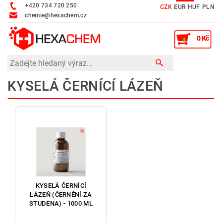
+420 734 720 250
CZK
EUR
HUF
PLN
chemie@hexachem.cz
0 Kč
0
KYSELÁ ČERNÍCÍ LÁZEŇ
KYSELÁ ČERNÍCÍ
LÁZEŇ (ČERNĚNÍ ZA
STUDENA) - 1000 ML