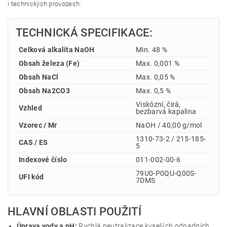
i technických provozech.
TECHNICKÁ SPECIFIKACE:
Celková alkalita NaOH
Min. 48 %
Obsah železa (Fe)
Max. 0,001 %
Obsah NaCl
Max. 0,05 %
Obsah Na2CO3
Max. 0,5 %
Viskózní, čirá,
Vzhled
bezbarvá kapalina
Vzorec / Mr
NaOH / 40,00 g/mol
1310-73-2 / 215-185-
CAS / ES
5
Indexové číslo
011-002-00-6
79U0-P0QU-Q00S-
UFI kód
7DMS
HLAVNÍ OBLASTI POUŽITÍ
Úprava vody a pH:
Rychlá neutralizace kyselých odpadních