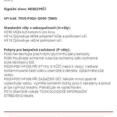
Signální slovo: NEBEZPEČÍ
UFI kód: 79U0-P0QU-Q00S-7DMS
Standardní věty o nebezpečnosti (H-věty):
H290 Může být korozivní pro kovy.
H314 Způsobuje těžké poleptání kůže a poškození očí.
H318 Způsobuje vážné poškození očí.
Pokyny pro bezpečné zacházení (P-věty):
P260 Nevdechujte prach/dým/plyn/mlhu/páry/aerosoly.
P280 Používejte ochranné rukavice/ochranný oděv/ochranné
brýle/obličejový štít.
P303+P361+P353 PŘI STYKU S KŮŽÍ (nebo s vlasy): Veškeré
kontaminované části oděvu okamžitě svlékněte. Opláchněte kůži
vodou.
P305+P351+P338 PŘI ZASAŽENÍ OČÍ: Několik minut opatrně
vyplachujte vodou. Vyjměte kontaktní čočky, jsou-li nasazeny a pokud
je lze vyjmout snadno. Pokračujte ve vyplachování.
P310 Okamžitě volejte TOXIKOLOGICKÉ INFORMAČNÍ
STŘEDISKO/lékaře.