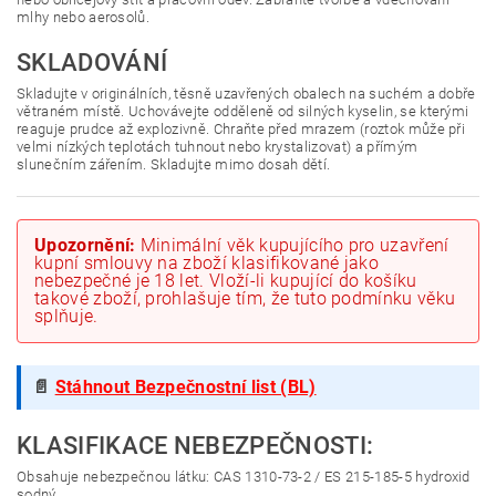
mlhy nebo aerosolů.
SKLADOVÁNÍ
Skladujte v originálních, těsně uzavřených obalech na suchém a dobře
větraném místě. Uchovávejte odděleně od silných kyselin, se kterými
reaguje prudce až explozivně. Chraňte před mrazem (roztok může při
velmi nízkých teplotách tuhnout nebo krystalizovat) a přímým
slunečním zářením. Skladujte mimo dosah dětí.
Upozornění:
Minimální věk kupujícího pro uzavření
kupní smlouvy na zboží klasifikované jako
nebezpečné je 18 let. Vloží-li kupující do košíku
takové zboží, prohlašuje tím, že tuto podmínku věku
splňuje.
📄
Stáhnout Bezpečnostní list (BL)
KLASIFIKACE NEBEZPEČNOSTI:
Obsahuje nebezpečnou látku: CAS 1310-73-2 / ES 215-185-5 hydroxid
sodný