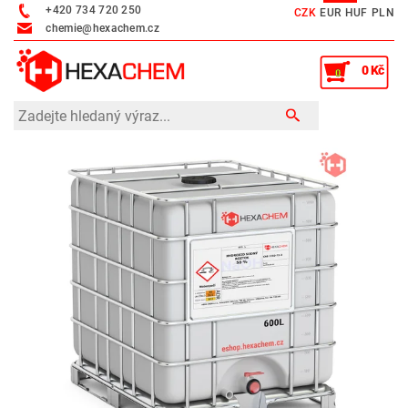
+420 734 720 250
CZK
EUR
HUF
PLN
chemie@hexachem.cz
0 Kč
0