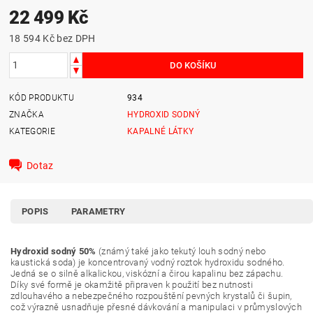
22 499 Kč
18 594 Kč bez DPH
KÓD PRODUKTU
934
ZNAČKA
HYDROXID SODNÝ
KATEGORIE
KAPALNÉ LÁTKY
Dotaz
POPIS
PARAMETRY
Hydroxid sodný 50%
(známý také jako tekutý louh sodný nebo
kaustická soda) je koncentrovaný vodný roztok hydroxidu sodného.
Jedná se o silně alkalickou, viskózní a čirou kapalinu bez zápachu.
Díky své formě je okamžitě připraven k použití bez nutnosti
zdlouhavého a nebezpečného rozpouštění pevných krystalů či šupin,
což výrazně usnadňuje přesné dávkování a manipulaci v průmyslových