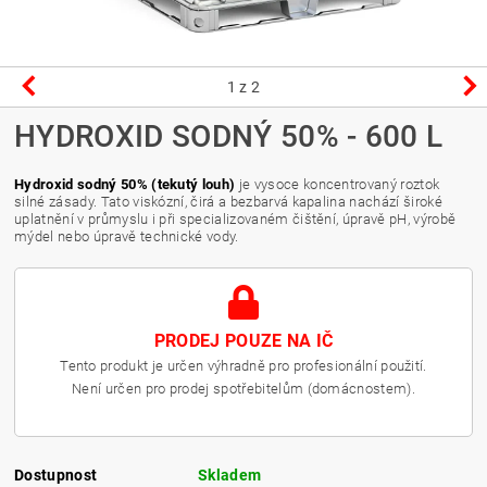
1
z 2
HYDROXID SODNÝ 50% - 600 L
Hydroxid sodný 50% (tekutý louh)
je vysoce koncentrovaný roztok
silné zásady. Tato viskózní, čirá a bezbarvá kapalina nachází široké
uplatnění v průmyslu i při specializovaném čištění, úpravě pH, výrobě
mýdel nebo úpravě technické vody.
PRODEJ POUZE NA IČ
Tento produkt je určen výhradně pro profesionální použití.
Není určen pro prodej spotřebitelům (domácnostem).
Dostupnost
Skladem