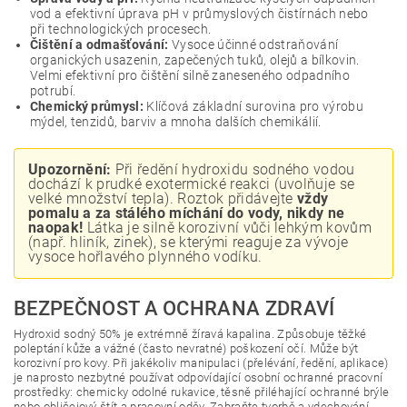
vod a efektivní úprava pH v průmyslových čistírnách nebo
při technologických procesech.
Čištění a odmašťování:
Vysoce účinné odstraňování
organických usazenin, zapečených tuků, olejů a bílkovin.
Velmi efektivní pro čištění silně zaneseného odpadního
potrubí.
Chemický průmysl:
Klíčová základní surovina pro výrobu
mýdel, tenzidů, barviv a mnoha dalších chemikálií.
Upozornění:
Při ředění hydroxidu sodného vodou
dochází k prudké exotermické reakci (uvolňuje se
velké množství tepla). Roztok přidávejte
vždy
pomalu a za stálého míchání do vody, nikdy ne
naopak!
Látka je silně korozivní vůči lehkým kovům
(např. hliník, zinek), se kterými reaguje za vývoje
vysoce hořlavého plynného vodíku.
BEZPEČNOST A OCHRANA ZDRAVÍ
Hydroxid sodný 50% je extrémně žíravá kapalina. Způsobuje těžké
poleptání kůže a vážné (často nevratné) poškození očí. Může být
korozivní pro kovy. Při jakékoliv manipulaci (přelévání, ředění, aplikace)
je naprosto nezbytné používat odpovídající osobní ochranné pracovní
prostředky: chemicky odolné rukavice, těsně přiléhající ochranné brýle
nebo obličejový štít a pracovní oděv. Zabraňte tvorbě a vdechování