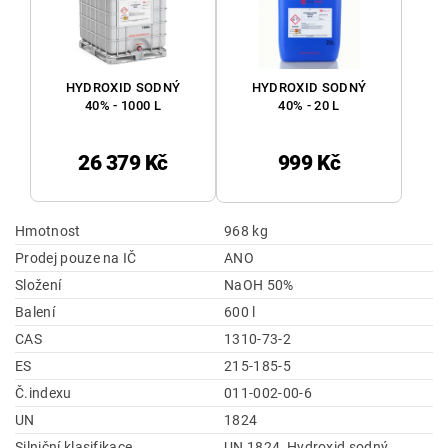
HYDROXID SODNÝ
HYDROXID SODNÝ
40% - 1000 L
40% - 20 L
26 379 Kč
999 Kč
Hmotnost
968 kg
Prodej pouze na IČ
ANO
Složení
NaOH 50%
Balení
600 l
CAS
1310-73-2
ES
215-185-5
Č.indexu
011-002-00-6
UN
1824
Silniční klasifikace
UN 1824, Hydroxid sodný,