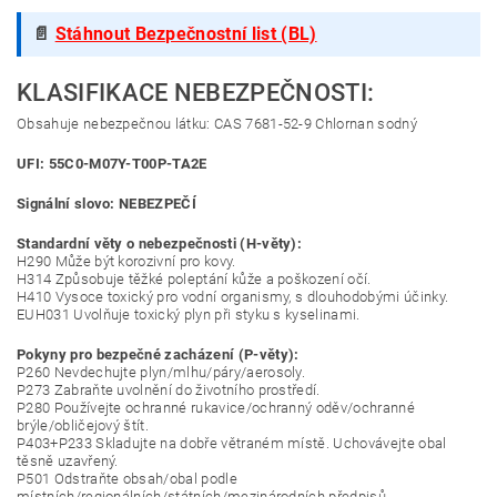
📄
Stáhnout Bezpečnostní list (BL)
KLASIFIKACE NEBEZPEČNOSTI:
Obsahuje nebezpečnou látku: CAS 7681-52-9 Chlornan sodný
UFI: 55C0-M07Y-T00P-TA2E
Signální slovo: NEBEZPEČÍ
Standardní věty o nebezpečnosti (H-věty):
H290 Může být korozivní pro kovy.
H314 Způsobuje těžké poleptání kůže a poškození očí.
H410 Vysoce toxický pro vodní organismy, s dlouhodobými účinky.
EUH031 Uvolňuje toxický plyn při styku s kyselinami.
Pokyny pro bezpečné zacházení (P-věty):
P260 Nevdechujte plyn/mlhu/páry/aerosoly.
P273 Zabraňte uvolnění do životního prostředí.
P280 Používejte ochranné rukavice/ochranný oděv/ochranné
brýle/obličejový štít.
P403+P233 Skladujte na dobře větraném místě. Uchovávejte obal
těsně uzavřený.
P501 Odstraňte obsah/obal podle
místních/regionálních/státních/mezinárodních předpisů.