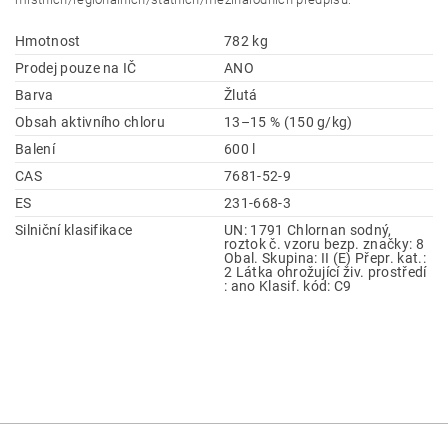
Hmotnost
782 kg
Prodej pouze na IČ
ANO
Barva
Žlutá
Obsah aktivního chloru
13–15 % (150 g/kg)
Balení
600 l
CAS
7681-52-9
ES
231-668-3
Silniční klasifikace
UN: 1791 Chlornan sodný,
roztok č. vzoru bezp. značky: 8
Obal. Skupina: II (E) Přepr. kat.:
2 Látka ohrožující živ. prostředí
: ano Klasif. kód: C9