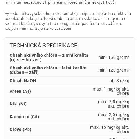
minimum nežádoucích příměsí, chlorečnanů a těžkých kovů.
Výhodou této vysoké chemické čistoty je nejen mimořádná efektivita
roztoku, ale také jeho lepší stabilita během skladování a maximální
šetrnost k průmyslovým technologiím, čerpadlům a rozvodům, u
kterých minimalizuje riziko zanášení.
TECHNICKÁ SPECIFIKACE:
Obsah aktivního chlóru – zimní kvalita
min. 150 g/dm³
(říjen – březen)
Obsah aktivního chlóru – letní kvalita
min. 120 g/dm³
(duben – září)
Obsah NaOH
4–8 g/kg
max. 1 mg/kg akt.
Arsen (As)
chlóru
max. 2,5 mg/kg
Nikl (Ni)
akt. chlóru
max. 2,5 mg/kg
Kadmium (Cd)
akt. chlóru
max. 15 mg/kg akt.
Olovo (Pb)
chlóru