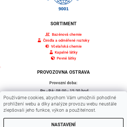
SORTIMENT
Bazénová chemie
Činidla a odměřené roztoky
Včelařská chemie
Kapalné látky
Pevné látky
PROVOZOVNA OSTRAVA
Provozní doba:
Po - Pá:
08:00 - 15:30 hod.
Používáme cookies, abychom Vám umožnili pohodlné
So - Ne:
Zavřeno
prohlížení webu a díky analýze provozu webu neustále
Adresa:
Pohraniční 309/15a,
zlepšovali jeho funkce, výkon a použitelnost.
Ostrava - Vítkovice
NASTAVENÍ