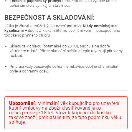
Textilní a papírenský průmysl:
Používá se jako vysoce účinné
bělící činidlo s vynikající stabilitou.
BEZPEČNOST A SKLADOVÁNÍ:
Látka je žíravá a může být korozivní pro kovy.
Nikdy nemíchejte s
kyselinami
– dochází k okamžitému uvolnění velmi nebezpečného
toxického plynného chloru.
Skladujte v chladu (optimálně do 20 °C), suchu a na dobře
větraném místě. Přímé sluneční světlo a teplo urychlují přirozený
rozklad.
Při práci vždy používejte ochranné rukavice odolné chemikáliím,
brýle a ochranný oděv.
Upozornění:
Minimální věk kupujícího pro uzavření
kupní smlouvy na zboží klasifikované jako
nebezpečné je 18 let. Vloží-li kupující do košíku
takové zboží, prohlašuje tím, že tuto podmínku věku
splňuje.