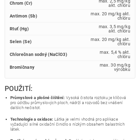
max. 2,5 mg/kg
Chrom (Cr)
akt. chlóru
max. 20 mg/kg akt.
Antimon (Sb)
chlóru
max. 3,5 mg/kg
Rtuť (Hg)
akt. chlóru
max. 20 mg/kg akt.
Selen (Se)
chlóru
max. 5,4 % akt.
Chlorečnan sodný (NaClO3)
chlóru
max. 30 mg/kg
Bromičnany
výrobku
POUŽITÍ:
Průmyslové a plošné čištění:
Vysoká čistota roztoku je klíčová
pro údržbu průmyslových ploch, nádrží a rozvodů bez vnášení
dalších nečistot.
Technologie a oxidace:
Látka je velmi vhodná pro aplikace
vyžadující silné oxidační činidlo s nízkým obsahem balastních
látek.