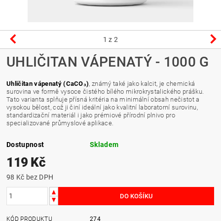
1
z 2
UHLIČITAN VÁPENATÝ - 1000 G
Uhličitan vápenatý (CaCO₃)
, známý také jako kalcit, je chemická
surovina ve formě vysoce čistého bílého mikrokrystalického prášku.
Tato varianta splňuje přísná kritéria na minimální obsah nečistot a
vysokou bělost, což ji činí ideální jako kvalitní laboratorní surovinu,
standardizační materiál i jako prémiové přírodní plnivo pro
specializované průmyslové aplikace.
Dostupnost
Skladem
119 Kč
98 Kč bez DPH
KÓD PRODUKTU
274