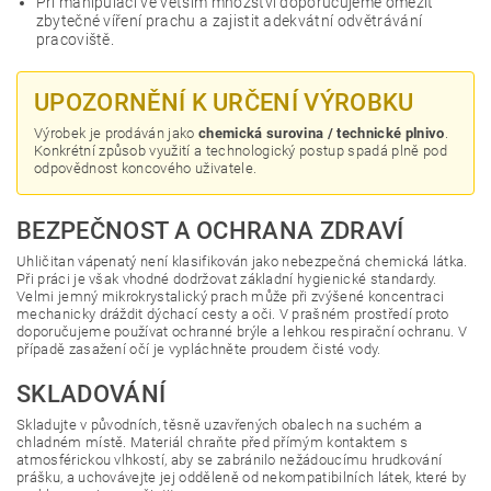
Při manipulaci ve větším množství doporučujeme omezit
zbytečné víření prachu a zajistit adekvátní odvětrávání
pracoviště.
UPOZORNĚNÍ K URČENÍ VÝROBKU
Výrobek je prodáván jako
chemická surovina / technické plnivo
.
Konkrétní způsob využití a technologický postup spadá plně pod
odpovědnost koncového uživatele.
BEZPEČNOST A OCHRANA ZDRAVÍ
Uhličitan vápenatý není klasifikován jako nebezpečná chemická látka.
Při práci je však vhodné dodržovat základní hygienické standardy.
Velmi jemný mikrokrystalický prach může při zvýšené koncentraci
mechanicky dráždit dýchací cesty a oči. V prašném prostředí proto
doporučujeme používat ochranné brýle a lehkou respirační ochranu. V
případě zasažení očí je vypláchněte proudem čisté vody.
SKLADOVÁNÍ
Skladujte v původních, těsně uzavřených obalech na suchém a
chladném místě. Materiál chraňte před přímým kontaktem s
atmosférickou vlhkostí, aby se zabránilo nežádoucímu hrudkování
prášku, a uchovávejte jej odděleně od nekompatibilních látek, které by