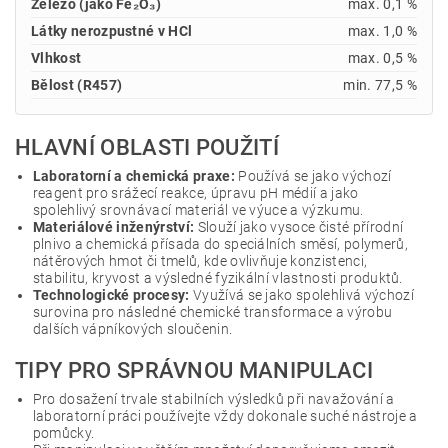
Železo (jako Fe₂O₃)
max. 0,1 %
Látky nerozpustné v HCl
max. 1,0 %
Vlhkost
max. 0,5 %
Bělost (R457)
min. 77,5 %
HLAVNÍ OBLASTI POUŽITÍ
Laboratorní a chemická praxe:
Používá se jako výchozí
reagent pro srážecí reakce, úpravu pH médií a jako
spolehlivý srovnávací materiál ve výuce a výzkumu.
Materiálové inženýrství:
Slouží jako vysoce čisté přírodní
plnivo a chemická přísada do speciálních směsí, polymerů,
nátěrových hmot či tmelů, kde ovlivňuje konzistenci,
stabilitu, kryvost a výsledné fyzikální vlastnosti produktů.
Technologické procesy:
Využívá se jako spolehlivá výchozí
surovina pro následné chemické transformace a výrobu
dalších vápníkových sloučenin.
TIPY PRO SPRÁVNOU MANIPULACI
Pro dosažení trvale stabilních výsledků při navažování a
laboratorní práci používejte vždy dokonale suché nástroje a
pomůcky.