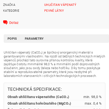
ZNAČKA
UHLIČITAN VÁPENATÝ
KATEGORIE
PEVNÉ LÁTKY
Dotaz
POPIS
PARAMETRY
Uhličitan vápenatý (CaCO₃) je špičkový anorganický materiál s
garantovanými vlastnostmi. Na rozdíl od běžných technických mletých
vápenců prochází tato surovina přísnou kontrolou kvality, která
zajišťuje čistotu minimálně 98,0 % a minimální podíl doprovodných
sloučenin, jako jsou oxidy železa nebo hořčíku. Díky tomu poskytuje
stabilní a reprodukovatelné parametry, které jsou nezbytné při
laboratorních stanoveních i citlivých technologických procesech.
TECHNICKÁ SPECIFIKACE:
Obsah uhličitanu vápenatého (CaCO₃)
min. 98,0 %
Obsah uhličitanu hořečnatého (MgCO₃)
max. 0,4 %