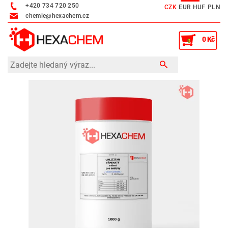
+420 734 720 250
CZK
EUR
HUF
PLN
chemie@hexachem.cz
0 Kč
0