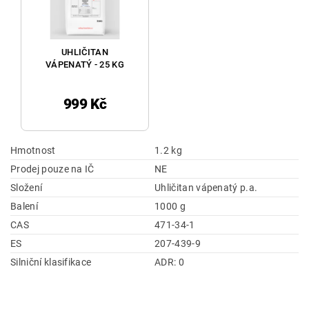
UHLIČITAN
VÁPENATÝ - 25 KG
999 Kč
Hmotnost
1.2 kg
Prodej pouze na IČ
NE
Složení
Uhličitan vápenatý p.a.
Balení
1000 g
CAS
471-34-1
ES
207-439-9
Silniční klasifikace
ADR: 0