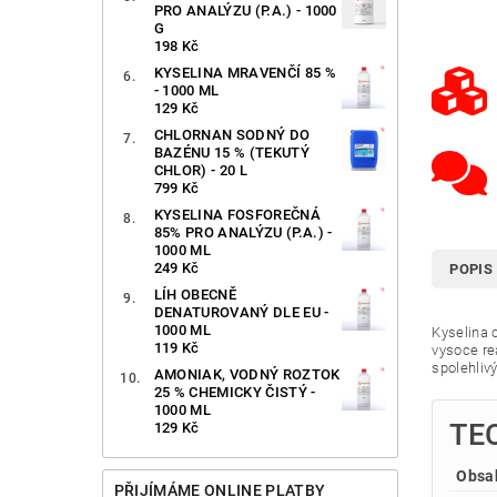
PRO ANALÝZU (P.A.) - 1000
G
198 Kč
KYSELINA MRAVENČÍ 85 %
- 1000 ML
129 Kč
CHLORNAN SODNÝ DO
BAZÉNU 15 % (TEKUTÝ
CHLOR) - 20 L
799 Kč
KYSELINA FOSFOREČNÁ
85% PRO ANALÝZU (P.A.) -
1000 ML
249 Kč
POPIS
LÍH OBECNĚ
DENATUROVANÝ DLE EU -
1000 ML
Kyselina 
119 Kč
vysoce rea
spolehliv
AMONIAK, VODNÝ ROZTOK
25 % CHEMICKY ČISTÝ -
1000 ML
TE
129 Kč
Obsah
PŘIJÍMÁME ONLINE PLATBY