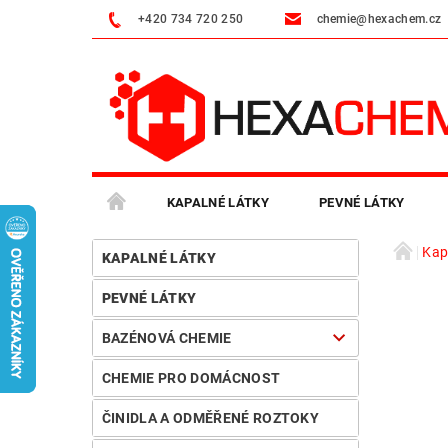
+420 734 720 250
chemie@hexachem.cz
KAPALNÉ LÁTKY
PEVNÉ LÁTKY
Kap
VČELAŘSKÁ CHEMIE
PRŮMYSLOVÉ ČISTIČE
KAPALNÉ LÁTKY
PEVNÉ LÁTKY
MOJE OBJEDNÁVKA
BAZÉNOVÁ CHEMIE
CHEMIE PRO DOMÁCNOST
ČINIDLA A ODMĚŘENÉ ROZTOKY