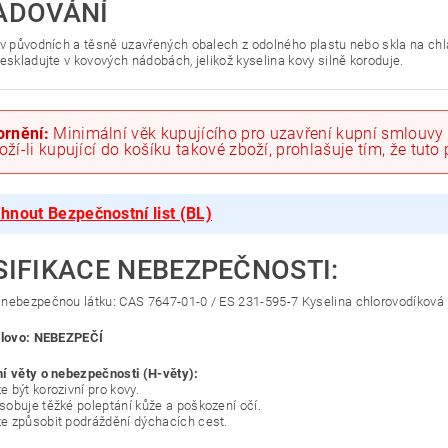
ADOVÁNÍ
 v původních a těsně uzavřených obalech z odolného plastu nebo skla na c
eskladujte v kovových nádobách, jelikož kyselina kovy silně koroduje.
rnění:
Minimální věk kupujícího pro uzavření kupní smlouvy 
Vloží-li kupující do košíku takové zboží, prohlašuje tím, že tut
hnout Bezpečnostní list (BL)
SIFIKACE NEBEZPEČNOSTI:
nebezpečnou látku: CAS 7647-01-0 / ES 231-595-7 Kyselina chlorovodíková
slovo: NEBEZPEČÍ
í věty o nebezpečnosti (H-věty):
 být korozivní pro kovy.
obuje těžké poleptání kůže a poškození očí.
 způsobit podráždění dýchacích cest.