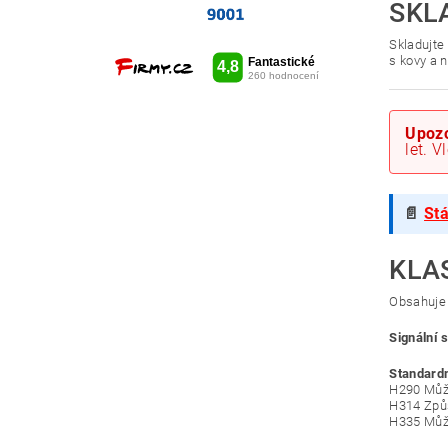
SKL
Skladujte
s kovy a n
Upozo
let. 
📄
Stá
KLA
Obsahuje 
Signální 
Standardn
H290 Může
H314 Způs
H335 Může