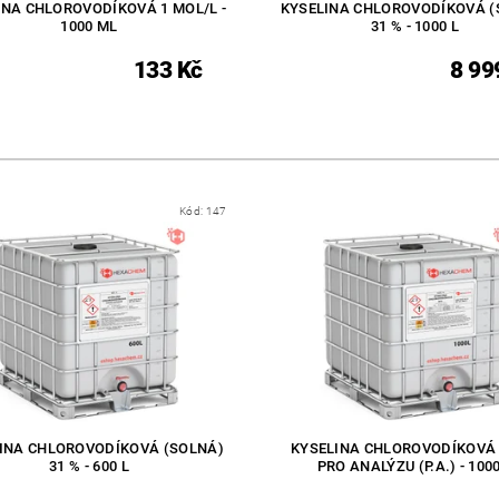
INA CHLOROVODÍKOVÁ 1 MOL/L -
KYSELINA CHLOROVODÍKOVÁ (
1000 ML
31 % - 1000 L
133 Kč
8 99
Kód:
147
INA CHLOROVODÍKOVÁ (SOLNÁ)
KYSELINA CHLOROVODÍKOVÁ 
31 % - 600 L
PRO ANALÝZU (P.A.) - 1000