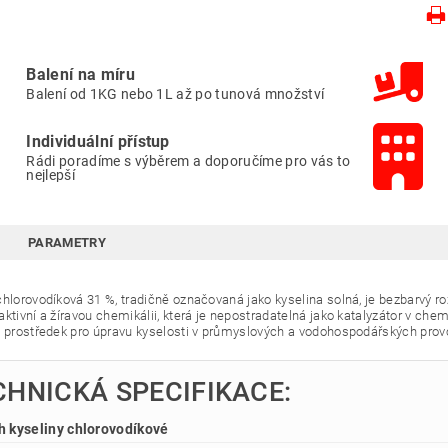
Balení na míru
Balení od 1KG nebo 1L až po tunová množství
Individuální přístup
Rádi poradíme s výběrem a doporučíme pro vás to
nejlepší
PARAMETRY
chlorovodíková 31 %, tradičně označovaná jako kyselina solná, je bezbarvý 
ktivní a žíravou chemikálii, která je nepostradatelná jako katalyzátor v chem
ý prostředek pro úpravu kyselosti v průmyslových a vodohospodářských prov
CHNICKÁ SPECIFIKACE:
 kyseliny chlorovodíkové