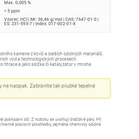
Max. 0,005 %
< 5 ppm
Vzorec: HCl | Mr: 36,46 g/mol | CAS: 7647-01-0 |
ES: 231-595-7 | Index: 017-002-01-X
odního kamene z kovů a dalších odolných materiálů.
dních vod a technologických procesech.
ro titrace a jako složka či katalyzátor v mnoha
dy ne naopak. Zabráníte tak prudké tepelné
é poškození očí. Z roztoku se uvolňují dráždivé páry. Při
 ochranné pracovní prostředky, zejména chemicky odolné