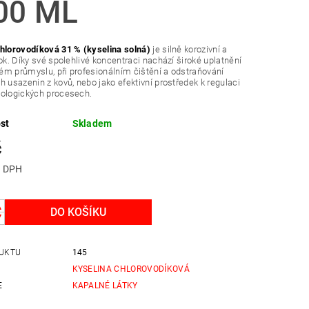
00 ML
hlorovodíková 31 % (kyselina solná)
je silně korozivní a
tok. Díky své spolehlivé koncentraci nachází široké uplatnění
m průmyslu, při profesionálním čištění a odstraňování
h usazenin z kovů, nebo jako efektivní prostředek k regulaci
nologických procesech.
st
Skladem
č
 bez DPH
UKTU
145
KYSELINA CHLOROVODÍKOVÁ
E
KAPALNÉ LÁTKY