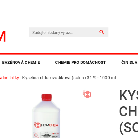
BAZÉNOVÁ CHEMIE
CHEMIE PRO DOMÁCNOST
ČINIDLA
alné látky
Kyselina chlorovodíková (solná) 31 % - 1000 ml
LEPIDLA A PRYSKYŘICE
OBCHODNÍ PODMÍNKY
KO
KY
CH
(S