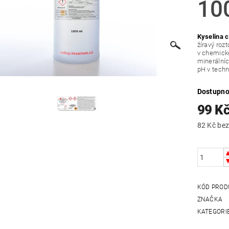
10
Kyselina c
žíravý roz
v chemické
minerálníc
pH v tech
Dostupno
99 K
82 Kč
KÓD PROD
ZNAČKA
KATEGORI