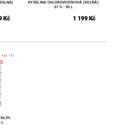
SOLNÁ)
KYSELINA CHLOROVODÍKOVÁ (SOLNÁ)
31 % - 50 L
9 Kč
1 199 Kč
Kód:
152
36,5%
 L