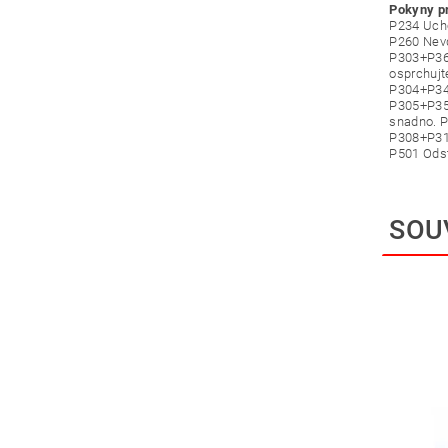
Pokyny p
P234 Ucho
P260 Nevd
P303+P361
osprchujt
P304+P340
P305+P351
snadno. P
P308+P31
P501 Odst
SOU