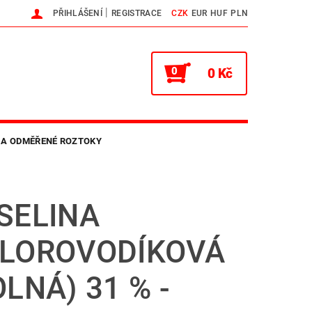
|
PŘIHLÁŠENÍ
REGISTRACE
CZK
EUR
HUF
PLN
0
0 Kč
 A ODMĚŘENÉ ROZTOKY
NTAKTY
HLAVNÍ WEB
SELINA
LOROVODÍKOVÁ
OLNÁ) 31 % -