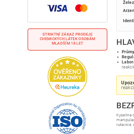
Želez
Arzen
Ident
STRIKTNÍ ZÁKAZ PRODEJE
CHEMICKÝCH LÁTEK OSOBÁM
HLA
MLADŠÍM 18 LET
Průmy
Regul
Labor
reakcí
Upozo
reakc
BEZ
Kyselina c
manipulac
rukavice,