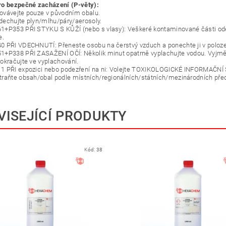
ro bezpečné zacházení (P-věty):
vávejte pouze v původním obalu.
echujte plyn/mlhu/páry/aerosoly.
+P353 PŘI STYKU S KŮŽÍ (nebo s vlasy): Veškeré kontaminované části odě
e.
 PŘI VDECHNUTÍ: Přeneste osobu na čerstvý vzduch a ponechte ji v poloze
+P338 PŘI ZASAŽENÍ OČÍ: Několik minut opatrně vyplachujte vodou. Vyjměte 
okračujte ve vyplachování.
1 PŘI expozici nebo podezření na ni: Volejte TOXIKOLOGICKÉ INFORMAČNÍ
raňte obsah/obal podle místních/regionálních/státních/mezinárodních pře
VISEJÍCÍ PRODUKTY
Kód:
38