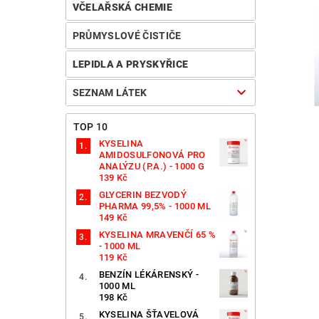
VČELAŘSKÁ CHEMIE
PRŮMYSLOVÉ ČISTIČE
LEPIDLA A PRYSKYŘICE
SEZNAM LÁTEK
TOP 10
KYSELINA
AMIDOSULFONOVÁ PRO
ANALÝZU (P.A.) - 1000 G
139 Kč
GLYCERIN BEZVODÝ
PHARMA 99,5% - 1000 ML
149 Kč
KYSELINA MRAVENČÍ 65 %
- 1000 ML
119 Kč
BENZÍN LÉKÁRENSKÝ -
1000 ML
198 Kč
KYSELINA ŠŤAVELOVÁ