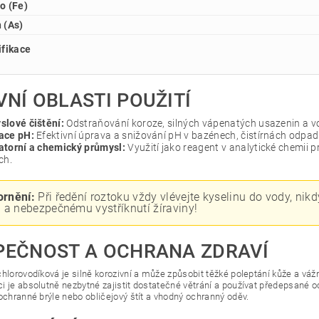
o (Fe)
 (As)
ifikace
VNÍ OBLASTI POUŽITÍ
slové čištění:
Odstraňování koroze, silných vápenatých usazenin a v
ace pH:
Efektivní úprava a snižování pH v bazénech, čistírnách odpa
atorní a chemický průmysl:
Využití jako reagent v analytické chemii p
ch.
rnění:
Při ředění roztoku vždy vlévejte kyselinu do vody, nik
i a nebezpečnému vystříknutí žíraviny!
PEČNOST A OCHRANA ZDRAVÍ
hlorovodíková je silně korozivní a může způsobit těžké poleptání kůže a vážn
i je absolutně nezbytné zajistit dostatečné větrání a používat předepsané
 ochranné brýle nebo obličejový štít a vhodný ochranný oděv.