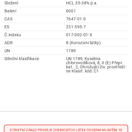
Složení
HCL 35-38% p.a.
Balení
600 l
CAS
7647-01-0
ES
231-595-7
Č.indexu
017-002-01-X
ADR
8 (Korozivní látky)
UN
1789
Silniční klasifikace
UN 1789, Kyselina
chlorovodíková, 8, II (E) Přepr.
kat.: 2, Ohrožující živ. prostředí :
ne Klasif. kód: C1
STRIKTNÍ ZÁKAZ PRODEJE CHEMICKÝCH LÁTEK OSOBÁM MLADŠÍM 18