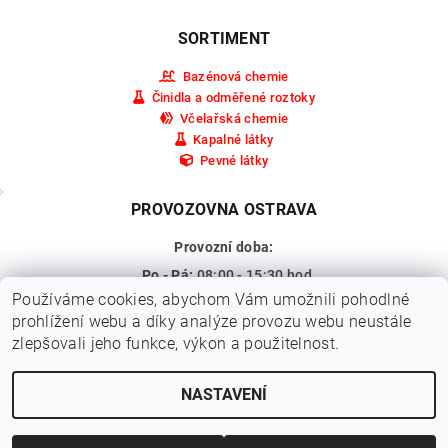
SORTIMENT
Bazénová chemie
Činidla a odměřené roztoky
Včelařská chemie
Kapalné látky
Pevné látky
PROVOZOVNA OSTRAVA
Provozní doba:
Po - Pá:
08:00 - 15:30 hod.
Používáme cookies, abychom Vám umožnili pohodlné
So - Ne:
Zavřeno
prohlížení webu a díky analýze provozu webu neustále
Adresa:
Pohraniční 309/15a,
zlepšovali jeho funkce, výkon a použitelnost.
Ostrava - Vítkovice
NASTAVENÍ
2026 © HEXA CHEM s.r.o., všechna práva vyhrazena