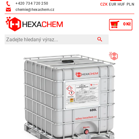
+420 734 720 250
CZK
EUR
HUF
PLN
chemie@hexachem.cz
0 Kč
0