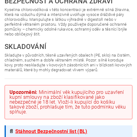
BEZPEČNOST A OCHRANA ZDRAVÍ
Kyselina chlorovodíková v této koncentraci je extrémně silná žíravina,
která na vzduchu dýmá a intenzivně uvolňuje vysoce dráždivé páry
chlorovodíku. Manipulujte s látkou výhradně v digestoři nebo v
perfektně větraném prostoru. Vždy používejte doporučené ochranné
pomůcky – chemicky odolné rukavice, ochranný oděv a těsnící brýle
nebo obličejový štít.
SKLADOVÁNÍ
Skladujte v původních, těsně uzavřených obalech (PE, sklo) na čistém,
chladném, suchém a dobře větraném místě. Pozor: silně koroduje
kovy, proto neskladujte v kovových zásobnících ani v blízkosti kovových
materiálů, které by mohly degradovat vlivem výparů.
Upozornění:
Minimální věk kupujícího pro uzavření
kupní smlouvy na zboží klasifikované jako
nebezpečné je 18 let. Vloží-li kupující do košíku
takové zboží, prohlašuje tím, že tuto podmínku věku
splňuje.
📄
Stáhnout Bezpečnostní list (BL)