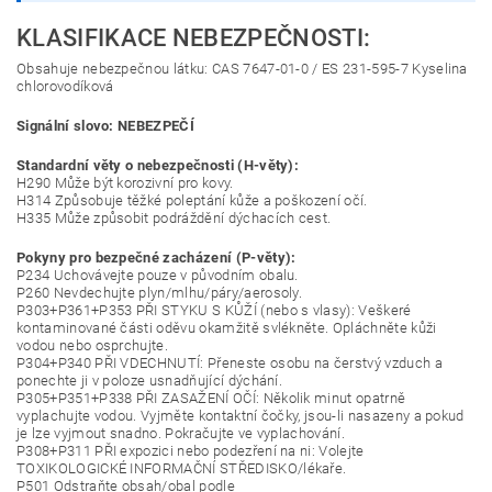
KLASIFIKACE NEBEZPEČNOSTI:
Obsahuje nebezpečnou látku: CAS 7647-01-0 / ES 231-595-7 Kyselina
chlorovodíková
Signální slovo: NEBEZPEČÍ
Standardní věty o nebezpečnosti (H-věty):
H290 Může být korozivní pro kovy.
H314 Způsobuje těžké poleptání kůže a poškození očí.
H335 Může způsobit podráždění dýchacích cest.
Pokyny pro bezpečné zacházení (P-věty):
P234 Uchovávejte pouze v původním obalu.
P260 Nevdechujte plyn/mlhu/páry/aerosoly.
P303+P361+P353 PŘI STYKU S KŮŽÍ (nebo s vlasy): Veškeré
kontaminované části oděvu okamžitě svlékněte. Opláchněte kůži
vodou nebo osprchujte.
P304+P340 PŘI VDECHNUTÍ: Přeneste osobu na čerstvý vzduch a
ponechte ji v poloze usnadňující dýchání.
P305+P351+P338 PŘI ZASAŽENÍ OČÍ: Několik minut opatrně
vyplachujte vodou. Vyjměte kontaktní čočky, jsou-li nasazeny a pokud
je lze vyjmout snadno. Pokračujte ve vyplachování.
P308+P311 PŘI expozici nebo podezření na ni: Volejte
TOXIKOLOGICKÉ INFORMAČNÍ STŘEDISKO/lékaře.
P501 Odstraňte obsah/obal podle