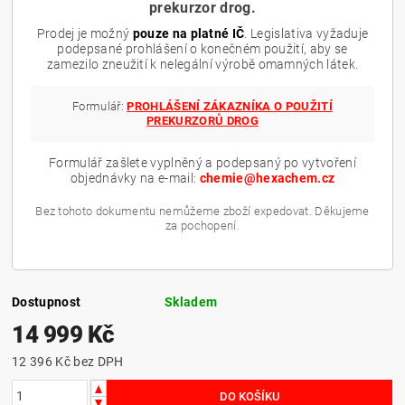
prekurzor drog.
Prodej je možný
pouze na platné IČ
. Legislativa vyžaduje
podepsané prohlášení o konečném použití, aby se
zamezilo zneužití k nelegální výrobě omamných látek.
Formulář:
PROHLÁŠENÍ ZÁKAZNÍKA O POUŽITÍ
PREKURZORŮ DROG
Formulář zašlete vyplněný a podepsaný po vytvoření
objednávky na e-mail:
chemie@hexachem.cz
Bez tohoto dokumentu nemůžeme zboží expedovat. Děkujeme
za pochopení.
Dostupnost
Skladem
14 999 Kč
12 396 Kč bez DPH