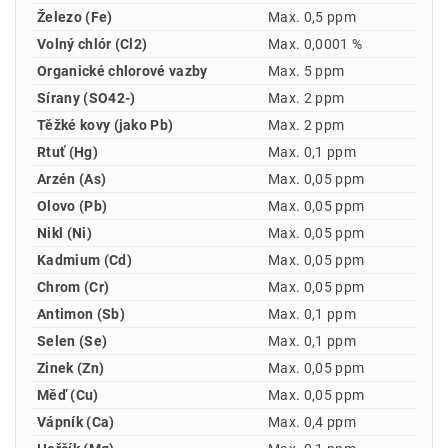
Železo (Fe)
Max. 0,5 ppm
Volný chlór (Cl2)
Max. 0,0001 %
Organické chlorové vazby
Max. 5 ppm
Sírany (SO42-)
Max. 2 ppm
Těžké kovy (jako Pb)
Max. 2 ppm
Rtuť (Hg)
Max. 0,1 ppm
Arzén (As)
Max. 0,05 ppm
Olovo (Pb)
Max. 0,05 ppm
Nikl (Ni)
Max. 0,05 ppm
Kadmium (Cd)
Max. 0,05 ppm
Chrom (Cr)
Max. 0,05 ppm
Antimon (Sb)
Max. 0,1 ppm
Selen (Se)
Max. 0,1 ppm
Zinek (Zn)
Max. 0,05 ppm
Měď (Cu)
Max. 0,05 ppm
Vápník (Ca)
Max. 0,4 ppm