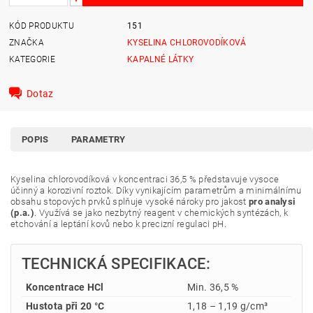
KÓD PRODUKTU
151
ZNAČKA
KYSELINA CHLOROVODÍKOVÁ
KATEGORIE
KAPALNÉ LÁTKY
Dotaz
POPIS
PARAMETRY
Kyselina chlorovodíková v koncentraci 36,5 % představuje vysoce
účinný a korozivní roztok. Díky vynikajícím parametrům a minimálnímu
obsahu stopových prvků splňuje vysoké nároky pro jakost
pro analysi
(p.a.)
. Využívá se jako nezbytný reagent v chemických syntézách, k
etchování a leptání kovů nebo k precizní regulaci pH.
TECHNICKÁ SPECIFIKACE:
Koncentrace HCl
Min. 36,5 %
Hustota při 20 °C
1,18 – 1,19 g/cm³