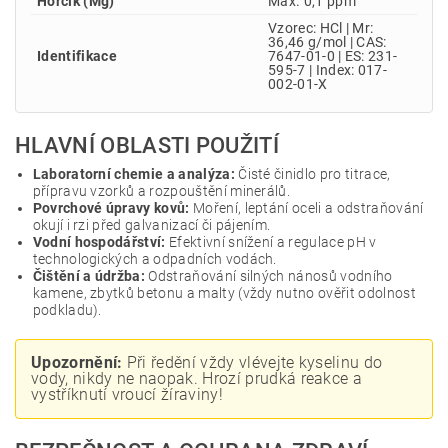
Hořčík (Mg)
Max. 0,1 ppm
Vzorec: HCl | Mr:
36,46 g/mol | CAS:
Identifikace
7647-01-0 | ES: 231-
595-7 | Index: 017-
002-01-X
HLAVNÍ OBLASTI POUŽITÍ
Laboratorní chemie a analýza:
Čisté činidlo pro titrace,
přípravu vzorků a rozpouštění minerálů.
Povrchové úpravy kovů:
Moření, leptání oceli a odstraňování
okují i rzi před galvanizací či pájením.
Vodní hospodářství:
Efektivní snížení a regulace pH v
technologických a odpadních vodách.
Čištění a údržba:
Odstraňování silných nánosů vodního
kamene, zbytků betonu a malty (vždy nutno ověřit odolnost
podkladu).
Upozornění:
Při ředění vždy vlévejte kyselinu do
vody, nikdy ne naopak. Hrozí prudká reakce a
vystříknutí vroucí žíraviny!