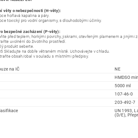
í věty o nebezpečnosti (H-věty):
ce hořlavá kapalina a páry.
ce toxický pro vodní organismy, s dlouhodobými účinky.
ro bezpečné zacházení (P-věty):
ňte před teplem, horkými povrchy, jiskrami, otevřeným plamenem a jinými zd
aňte uvolnění do životního prostředí.
lý produkt seberte.
 Skladujte na dobře větraném místě. Uchovávejte v chladu.
raňte obsah/obal v souladu s místními předpisy.
ouze na IČ
NE
HMDSO min
5000 ml
107-46-0
203-492-7
klasifikace
UN 1993, Lát
(D/E), Přepr