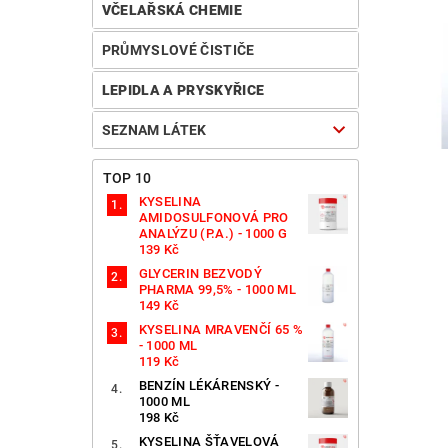
VČELAŘSKÁ CHEMIE
PRŮMYSLOVÉ ČISTIČE
LEPIDLA A PRYSKYŘICE
SEZNAM LÁTEK
TOP 10
KYSELINA
AMIDOSULFONOVÁ PRO
ANALÝZU (P.A.) - 1000 G
139 Kč
GLYCERIN BEZVODÝ
PHARMA 99,5% - 1000 ML
149 Kč
KYSELINA MRAVENČÍ 65 %
- 1000 ML
119 Kč
BENZÍN LÉKÁRENSKÝ -
1000 ML
198 Kč
KYSELINA ŠŤAVELOVÁ