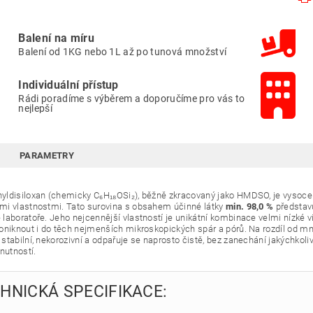
Balení na míru
Balení od 1KG nebo 1L až po tunová množství
Individuální přístup
Rádi poradíme s výběrem a doporučíme pro vás to
nejlepší
PARAMETRY
ldisiloxan (chemicky C₆H₁₈OSi₂), běžně zkracovaný jako HMDSO, je vysoce 
i vlastnostmi. Tato surovina s obsahem účinné látky
min. 98,0 %
představu
laboratoře. Jeho nejcennější vlastností je unikátní kombinace velmi nízké 
oniknout i do těch nejmenších mikroskopických spár a pórů. Na rozdíl od 
tabilní, nekorozivní a odpařuje se naprosto čistě, bez zanechání jakýchkoliv 
nutností.
HNICKÁ SPECIFIKACE: