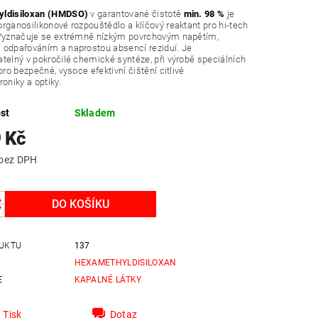
ldisiloxan (HMDSO)
v garantované čistotě
min. 98 %
je
rganosilikonové rozpouštědlo a klíčový reaktant pro hi-tech
 Vyznačuje se extrémně nízkým povrchovým napětím,
 odpařováním a naprostou absencí reziduí. Je
telný v pokročilé chemické syntéze, při výrobě speciálních
pro bezpečné, vysoce efektivní čištění citlivé
roniky a optiky.
st
Skladem
 Kč
3 098 Kč bez DPH
UKTU
137
HEXAMETHYLDISILOXAN
E
KAPALNÉ LÁTKY
Tisk
Dotaz