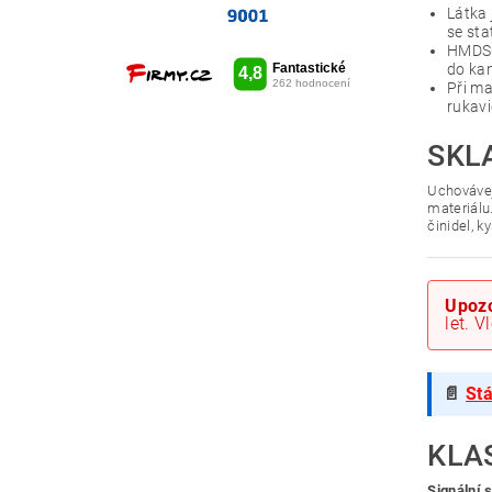
Látka 
se sta
HMDSO 
do kan
Při ma
rukavi
SKL
Uchovávej
materiálu
činidel, k
Upozo
let. 
📄
Stá
KLA
Signální 