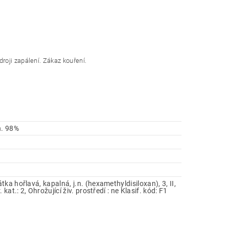
roji zapálení. Zákaz kouření.
. 98%
ka hořlavá, kapalná, j.n. (hexamethyldisiloxan), 3, II,
. kat.: 2, Ohrožující živ. prostředí : ne Klasif. kód: F1