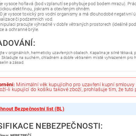
je vysoce hořlavá (bod vzplanutí se pohybuje pod bodem mrazu). Prá
tickou elektřinou, jiskrami a otevřeným ohněm.
je vysoce toxický pro vodní organismy a má dlouhodobé negativní úč
alizace či podzemních vod.
nipulaci pracujte výhradně v dobře větraných prostorech (ideálně po
ce a ochranné brýle.
ADOVÁNÍ:
te v originálních, hermeticky uzavřených obalech. Kapalina je silně těkavá, p
. Skladujte na suchém, chladném a dobře větraném místě vyhrazeném pro hoř
yselin a zásad.
rnění:
Minimální věk kupujícího pro uzavření kupní smlouvy 
Vloží-li kupující do košíku takové zboží, prohlašuje tím, že tut
hnout Bezpečnostní list (BL)
SIFIKACE NEBEZPEČNOSTI:
slovo: NEBEZPEČÍ