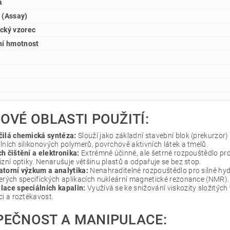
a
 (Assay)
cký vzorec
ní hmotnost
OVÉ OBLASTI POUŽITÍ:
čilá chemická syntéza:
Slouží jako základní stavební blok (prekurzor) 
lních silikonových polymerů, povrchově aktivních látek a tmelů.
h čištění a elektronika:
Extrémně účinné, ale šetrné rozpouštědlo pro 
izní optiky. Nenarušuje většinu plastů a odpařuje se bez stop.
atorní výzkum a analytika:
Nenahraditelné rozpouštědlo pro silně hydr
erých specifických aplikacích nukleární magnetické rezonance (NMR).
lace speciálních kapalin:
Využívá se ke snižování viskozity složitých
ci a roztékavost.
PEČNOST A MANIPULACE: