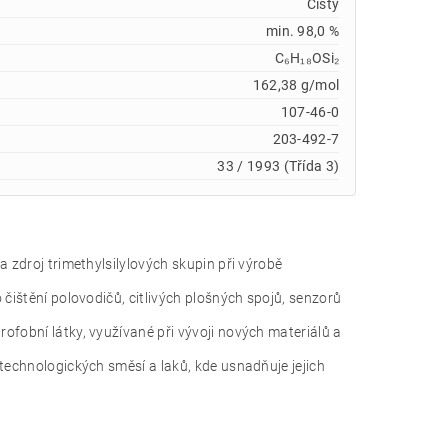
Čistý
min. 98,0 %
C₆H₁₈OSi₂
162,38 g/mol
107-46-0
203-492-7
33 / 1993 (Třída 3)
a zdroj trimethylsilylových skupin při výrobě
čištění polovodičů, citlivých plošných spojů, senzorů
ofobní látky, využívané při vývoji nových materiálů a
 technologických směsí a laků, kde usnadňuje jejich