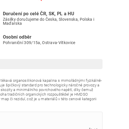
Doručení po celé ČR, SK, PL a HU
Zásilky doručujeme do Česka, Slovenska, Polska i
Maďarska
Osobní odběr
Pohraniční 309/15a, Ostrava-Vítkovice
těkavá organosilikonová kapalina s mimořádnými fyzikálně-
je špičkový standard pro technologicky náročné provozy a
viskozity a minimálního povrchového napětí, díky čemuž
mnoha tradičních organických rozpouštědel je HMDSO
map či reziduí, což je u materiálů v této cenové kategorii