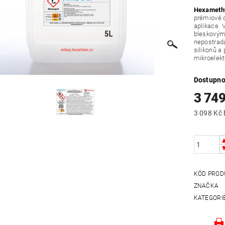
Hexamethy
prémiové o
aplikace.
bleskovým
nepostrada
silikonů a 
mikroelekt
Dostupno
3 749
KÓD PROD
ZNAČKA
KATEGORI