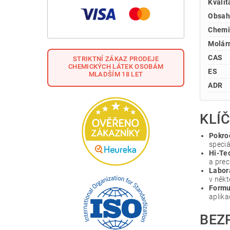
Kvalit
Obsah
Chemi
Molár
CAS
STRIKTNÍ ZÁKAZ PRODEJE
CHEMICKÝCH LÁTEK OSOBÁM
ES
MLADŠÍM 18 LET
ADR
KLÍČ
Pokro
speciá
Hi-Tec
a prec
Labor
v někt
Formu
aplika
BEZ