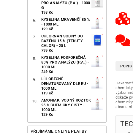
PRO ANALÝZU (P.A.) - 1000
G
198 Kč
KYSELINA MRAVENČÍ 85 %
- 1000 ML
129 Kč
CHLORNAN SODNÝ DO
BAZÉNU 15 % (TEKUTÝ
CHLOR) - 20 L
799 Kč
KYSELINA FOSFOREČNÁ
85% PRO ANALÝZU (P.A.) -
POPIS
1000 ML
249 Kč
LÍH OBECNĚ
Hexamethy
DENATUROVANÝ DLE EU -
chemickým
1000 ML
výzkumné 
119 Kč
dokáže pr
AMONIAK, VODNÝ ROZTOK
chemicky s
25 % CHEMICKY ČISTÝ -
absolutní 
1000 ML
129 Kč
TEC
PŘIJÍMÁME ONLINE PLATBY