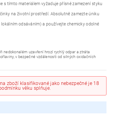
ce s tímto materiálem vyžaduje přísné zamezení styku
inky na životní prostředí. Absolutně zamezte úniku
d lokálním odsáváním) a používejte chemicky odolné
ři nedokonalém uzavření hrozí rychlý odpar a ztráta
laviny, v bezpečné vzdálenosti od silných oxidačních
na zboží klasifikované jako nebezpečné je 18
o podmínku věku splňuje.