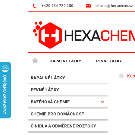
+420 734 720 250
chemie@hexachem.cz
KAPALNÉ LÁTKY
PEVNÉ LÁTKY
Kap
VČELAŘSKÁ CHEMIE
PRŮMYSLOVÉ ČISTIČE
KAPALNÉ LÁTKY
PEVNÉ LÁTKY
MOJE OBJEDNÁVKA
BAZÉNOVÁ CHEMIE
CHEMIE PRO DOMÁCNOST
ČINIDLA A ODMĚŘENÉ ROZTOKY