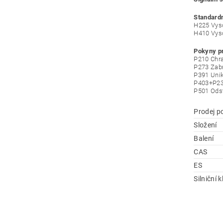
Standardn
H225 Vyso
H410 Vyso
Pokyny p
P210 Chra
P273 Zabr
P391 Unik
P403+P235
P501 Odst
Prodej p
Složení
Balení
CAS
ES
Silniční 