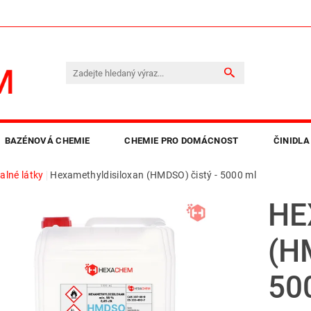
BAZÉNOVÁ CHEMIE
CHEMIE PRO DOMÁCNOST
ČINIDLA
alné látky
Hexamethyldisiloxan (HMDSO) čistý - 5000 ml
LEPIDLA A PRYSKYŘICE
OBCHODNÍ PODMÍNKY
KO
HE
(H
50