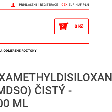
|
PŘIHLÁŠENÍ
REGISTRACE
CZK
EUR
HUF
PLN
0
0 Kč
 A ODMĚŘENÉ ROZTOKY
NTAKTY
HLAVNÍ WEB
XAMETHYLDISILOXA
MDSO) ČISTÝ -
00 ML