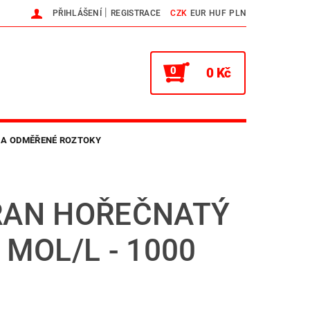
|
PŘIHLÁŠENÍ
REGISTRACE
CZK
EUR
HUF
PLN
0
0 Kč
 A ODMĚŘENÉ ROZTOKY
NTAKTY
HLAVNÍ WEB
RAN HOŘEČNATÝ
1 MOL/L - 1000
L