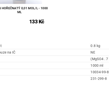
 HOŘEČNATÝ 0,01 MOL/L - 1000
ML
133 Kč
t
0.8 kg
ouze na IČ
NE
(MgSO4 . 7 
1000 ml
10034-99-8
231-299-8