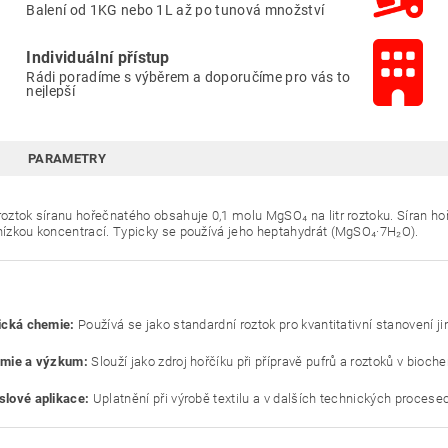
Balení od 1KG nebo 1L až po tunová množství
Individuální přístup
Rádi poradíme s výběrem a doporučíme pro vás to
nejlepší
PARAMETRY
 roztok síranu hořečnatého obsahuje 0,1 molu MgSO₄ na litr roztoku. Síran ho
 nízkou koncentrací. Typicky se používá jeho heptahydrát (MgSO₄·7H₂O).
ická chemie:
Používá se jako standardní roztok pro kvantitativní stanovení 
mie a výzkum:
Slouží jako zdroj hořčíku při přípravě pufrů a roztoků v bio
lové aplikace:
Uplatnění při výrobě textilu a v dalších technických procesec