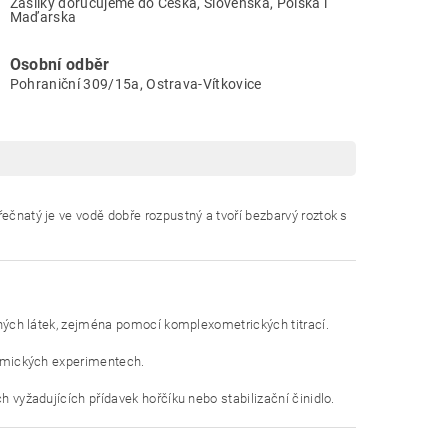
Zásilky doručujeme do Česka, Slovenska, Polska i
Maďarska
Osobní odběr
Pohraniční 309/15a, Ostrava-Vítkovice
řečnatý je ve vodě dobře rozpustný a tvoří bezbarvý roztok s
jiných látek, zejména pomocí komplexometrických titrací.
chemických experimentech.
h vyžadujících přídavek hořčíku nebo stabilizační činidlo.