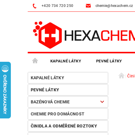
+420 734 720 250
chemie@hexachem.cz
KAPALNÉ LÁTKY
PEVNÉ LÁTKY
Čin
VČELAŘSKÁ CHEMIE
PRŮMYSLOVÉ ČISTIČE
KAPALNÉ LÁTKY
PEVNÉ LÁTKY
MOJE OBJEDNÁVKA
BAZÉNOVÁ CHEMIE
CHEMIE PRO DOMÁCNOST
ČINIDLA A ODMĚŘENÉ ROZTOKY