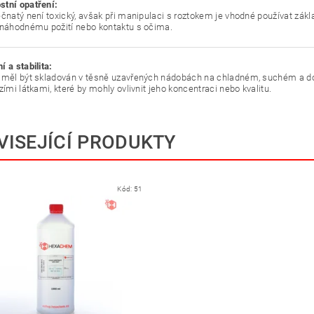
tní opatření:
ečnatý není toxický, avšak při manipulaci s roztokem je vhodné používat zákl
 náhodnému požití nebo kontaktu s očima.
 a stabilita:
 měl být skladován v těsně uzavřených nádobách na chladném, suchém a do
zími látkami, které by mohly ovlivnit jeho koncentraci nebo kvalitu.
VISEJÍCÍ PRODUKTY
Kód:
51