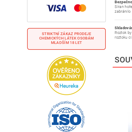
Bezpečnos
Síran hoř
zabránilo
Skladování
Roztok by
STRIKTNÍ ZÁKAZ PRODEJE
roztoku ci
CHEMICKÝCH LÁTEK OSOBÁM
MLADŠÍM 18 LET
SOU