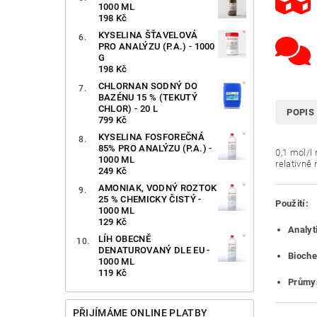
1000 ML
198 Kč
KYSELINA ŠŤAVELOVÁ
PRO ANALÝZU (P.A.) - 1000
G
198 Kč
CHLORNAN SODNÝ DO
BAZÉNU 15 % (TEKUTÝ
CHLOR) - 20 L
POPIS
799 Kč
KYSELINA FOSFOREČNÁ
85% PRO ANALÝZU (P.A.) -
0,1 mol/l
1000 ML
relativně
249 Kč
AMONIAK, VODNÝ ROZTOK
25 % CHEMICKY ČISTÝ -
Použití:
1000 ML
129 Kč
Analyt
LÍH OBECNĚ
DENATUROVANÝ DLE EU -
Bioche
1000 ML
119 Kč
Průmys
PŘIJÍMÁME ONLINE PLATBY