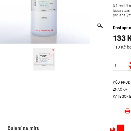
0,1 mol/l 
laboratorn
pro analýz
Dostupno
133 
110
KÓD PROD
ZNAČKA
KATEGORI
Balení na míru