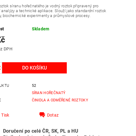
roztok síranu hořečnatého je vodný roztok připravený pro
í analýzy a technické aplikace. Slouží jako standardní roztok
y, biochemické experimenty a průmyslové procesy.
st
Skladem
Kč
 Kč bez DPH
UKTU
52
SÍRAN HOŘEČNATÝ
E
ČINIDLA A ODMĚŘENÉ ROZTOKY
Tisk
Dotaz
Doručení po celé ČR, SK, PL a HU