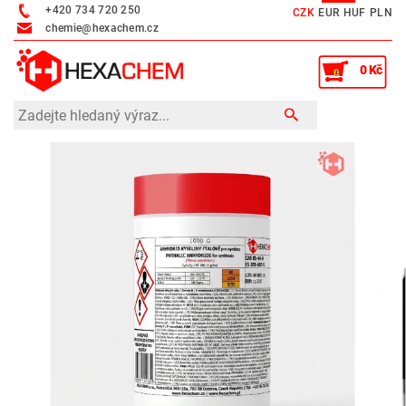
+420 734 720 250
CZK
EUR
HUF
PLN
chemie@hexachem.cz
0 Kč
0