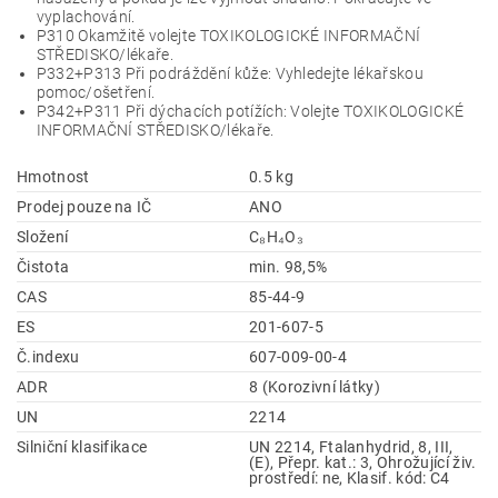
vyplachování.
P310 Okamžitě volejte TOXIKOLOGICKÉ INFORMAČNÍ
STŘEDISKO/lékaře.
P332+P313 Při podráždění kůže: Vyhledejte lékařskou
pomoc/ošetření.
P342+P311 Při dýchacích potížích: Volejte TOXIKOLOGICKÉ
INFORMAČNÍ STŘEDISKO/lékaře.
Hmotnost
0.5 kg
Prodej pouze na IČ
ANO
Složení
C₈H₄O₃
Čistota
min. 98,5%
CAS
85-44-9
ES
201-607-5
Č.indexu
607-009-00-4
ADR
8 (Korozivní látky)
UN
2214
Silniční klasifikace
UN 2214, Ftalanhydrid, 8, III,
(E), Přepr. kat.: 3, Ohrožující živ.
prostředí: ne, Klasif. kód: C4