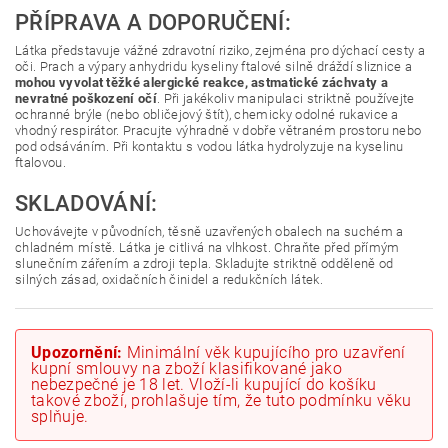
PŘÍPRAVA A DOPORUČENÍ:
Látka představuje vážné zdravotní riziko, zejména pro dýchací cesty a
oči. Prach a výpary anhydridu kyseliny ftalové silně dráždí sliznice a
mohou vyvolat těžké alergické reakce, astmatické záchvaty a
nevratné poškození očí
. Při jakékoliv manipulaci striktně používejte
ochranné brýle (nebo obličejový štít), chemicky odolné rukavice a
vhodný respirátor. Pracujte výhradně v dobře větraném prostoru nebo
pod odsáváním. Při kontaktu s vodou látka hydrolyzuje na kyselinu
ftalovou.
SKLADOVÁNÍ:
Uchovávejte v původních, těsně uzavřených obalech na suchém a
chladném místě. Látka je citlivá na vlhkost. Chraňte před přímým
slunečním zářením a zdroji tepla. Skladujte striktně odděleně od
silných zásad, oxidačních činidel a redukčních látek.
Upozornění:
Minimální věk kupujícího pro uzavření
kupní smlouvy na zboží klasifikované jako
nebezpečné je 18 let. Vloží-li kupující do košíku
takové zboží, prohlašuje tím, že tuto podmínku věku
splňuje.