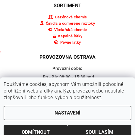
SORTIMENT
Bazénová chemie
Činidla a odměřené roztoky
Včelařská chemie
Kapalné látky
Pevné látky
PROVOZOVNA OSTRAVA
Provozní doba:
Po - Pá:
08:00 - 15:30 hod.
Používáme cookies, abychom Vám umožnili pohodlné
So - Ne:
Zavřeno
prohlížení webu a díky analýze provozu webu neustále
Adresa:
Pohraniční 309/15a,
zlepšovali jeho funkce, výkon a použitelnost.
Ostrava - Vítkovice
NASTAVENÍ
2026 © HEXA CHEM s.r.o., všechna práva vyhrazena
Vytvořil Shoptet
ODMÍTNOUT
SOUHLASÍM