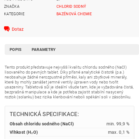
ZNAČKA
CHLORID SODNÝ
KATEGORIE
BAZÉNOVÁ CHEMIE
Dotaz
POPIS
PARAMETRY
Tento produkt představuje nejvyšší kvalitu chloridu sodného (NaCl)
lisovaného do pevných tablet. Díky přísné analytické čistotě (p.a.)
neobsahuje žádné nerozpustné příměsi, kaly ani zbytkové minerály,
které by mohly zanášet jemné ventily úpraven vody nebo tvořit
usazeniny. Tabletová sůl je ideální všude tam, kde je vyžadována čistá,
bezprašná manipulace a kde je potřeba zajistit stabilní nasycený
roztok (solanku) bez rizika klenbování neboli spékání soli v zásobníku.
TECHNICKÁ SPECIFIKACE:
Obsah chloridu sodného (NaCl)
min. 99,9 %
Vlhkost (H₂O)
max. 0,1 %